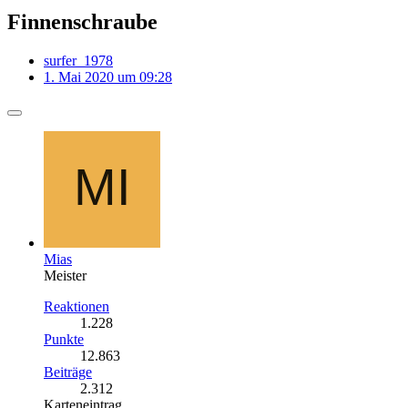
Finnenschraube
surfer_1978
1. Mai 2020 um 09:28
Mias
Meister
Reaktionen
1.228
Punkte
12.863
Beiträge
2.312
Karteneintrag