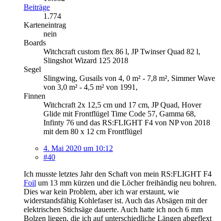
Beiträge
1.774
Karteneintrag
nein
Boards
Witchcraft custom flex 86 l, JP Twinser Quad 82 l,
Slingshot Wizard 125 2018
Segel
Slingwing, Gusails von 4, 0 m² - 7,8 m², Simmer Wave
von 3,0 m² - 4,5 m² von 1991,
Finnen
Witchcraft 2x 12,5 cm und 17 cm, JP Quad, Hover
Glide mit Frontflügel Time Code 57, Gamma 68,
Infinty 76 und das RS:FLIGHT F4 von NP von 2018
mit dem 80 x 12 cm Frontflügel
4. Mai 2020 um 10:12
#40
Ich musste letztes Jahr den Schaft von mein RS:FLIGHT F4
Foil
um 13 mm kürzen und die Löcher freihändig neu bohren.
Dies war kein Problem, aber ich war erstaunt, wie
widerstandsfähig Kohlefaser ist. Auch das Absägen mit der
elektrischen Stichsäge dauerte. Auch hatte ich noch 6 mm
Bolzen liegen, die ich auf unterschiedliche Längen abgeflext