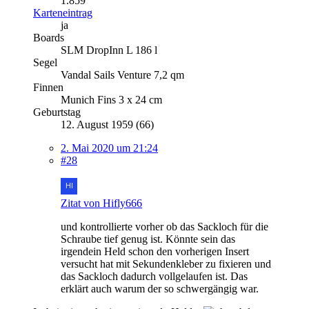
1.859
Karteneintrag
ja
Boards
SLM DropInn L 186 l
Segel
Vandal Sails Venture 7,2 qm
Finnen
Munich Fins 3 x 24 cm
Geburtstag
12. August 1959 (66)
2. Mai 2020 um 21:24
#28
Zitat von Hifly666
und kontrollierte vorher ob das Sackloch für die
Schraube tief genug ist. Könnte sein das
irgendein Held schon den vorherigen Insert
versucht hat mit Sekundenkleber zu fixieren und
das Sackloch dadurch vollgelaufen ist. Das
erklärt auch warum der so schwergängig war.