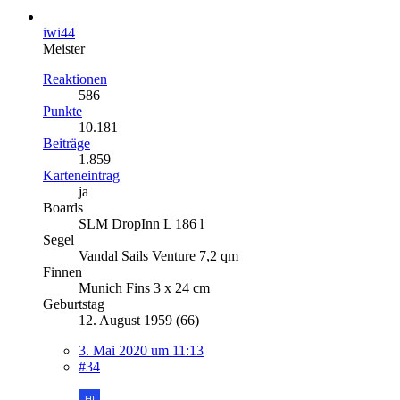
iwi44
Meister
Reaktionen
586
Punkte
10.181
Beiträge
1.859
Karteneintrag
ja
Boards
SLM DropInn L 186 l
Segel
Vandal Sails Venture 7,2 qm
Finnen
Munich Fins 3 x 24 cm
Geburtstag
12. August 1959 (66)
3. Mai 2020 um 11:13
#34