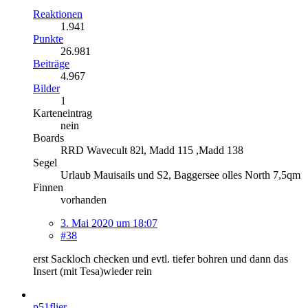
Reaktionen
1.941
Punkte
26.981
Beiträge
4.967
Bilder
1
Karteneintrag
nein
Boards
RRD Wavecult 82l, Madd 115 ,Madd 138
Segel
Urlaub Mauisails und S2, Baggersee olles North 7,5qm
Finnen
vorhanden
3. Mai 2020 um 18:07
#38
erst Sackloch checken und evtl. tiefer bohren und dann das
Insert (mit Tesa)wieder rein
p51flier