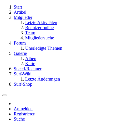
Start
Artikel
Mitglieder
Letzte Aktivitäten
Benutzer online
Team
Mitgliedersuche
Forum
Unerledigte Themen
Galerie
Alben
Karte
Speed-Rechner
Surf-Wiki
Letzte Änderungen
Surf-Shop
Anmelden
Registrieren
Suche