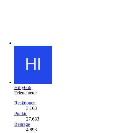
Hifly666
Erleuchteter
Reaktionen
3.163
Punkte
27.633
Beiträge
4.893