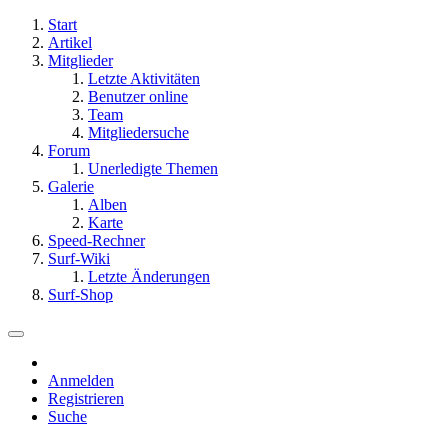
Start
Artikel
Mitglieder
Letzte Aktivitäten
Benutzer online
Team
Mitgliedersuche
Forum
Unerledigte Themen
Galerie
Alben
Karte
Speed-Rechner
Surf-Wiki
Letzte Änderungen
Surf-Shop
Anmelden
Registrieren
Suche