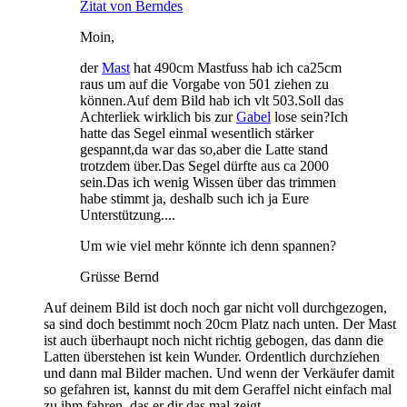
Zitat von Berndes
Moin,
der
Mast
hat 490cm Mastfuss hab ich ca25cm
raus um auf die Vorgabe von 501 ziehen zu
können.Auf dem Bild hab ich vlt 503.Soll das
Achterliek wirklich bis zur
Gabel
lose sein?Ich
hatte das Segel einmal wesentlich stärker
gespannt,da war das so,aber die Latte stand
trotzdem über.Das Segel dürfte aus ca 2000
sein.Das ich wenig Wissen über das trimmen
habe stimmt ja, deshalb such ich ja Eure
Unterstützung....
Um wie viel mehr könnte ich denn spannen?
Grüsse Bernd
Auf deinem Bild ist doch noch gar nicht voll durchgezogen,
sa sind doch bestimmt noch 20cm Platz nach unten. Der Mast
ist auch überhaupt noch nicht richtig gebogen, das dann die
Latten überstehen ist kein Wunder. Ordentlich durchziehen
und dann mal Bilder machen. Und wenn der Verkäufer damit
so gefahren ist, kannst du mit dem Geraffel nicht einfach mal
zu ihm fahren, das er dir das mal zeigt.