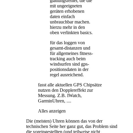
glättungsfehler, die die
mit ungeeigneten
geräten erhobenen
daten einfach
unbrauchbar machen.
hierzu mehr in den
oben verlinkten basics.
für das loggen von
gesamt-distanzen und
für allgemeines fitness-
tracking auch beim
windsurfen sind gps-
positionsdaten in der
regel ausreichend.
fasst alle aktuellen GPS Chipsätze
nutzen den Dopplereffekt zur
Messung. Z.B. IWatch,
GarminUhren, ....
Alles anzeigen
Die (meisten) Uhren können das von der
technischen Seite her ganz gut, das Problem sind
die voreingestellten (und teilweise nicht