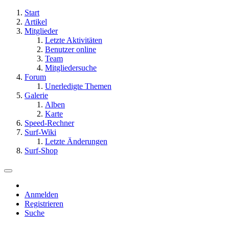
Start
Artikel
Mitglieder
Letzte Aktivitäten
Benutzer online
Team
Mitgliedersuche
Forum
Unerledigte Themen
Galerie
Alben
Karte
Speed-Rechner
Surf-Wiki
Letzte Änderungen
Surf-Shop
Anmelden
Registrieren
Suche