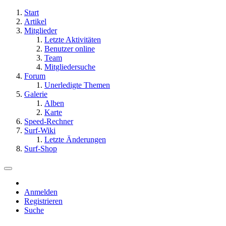
Start
Artikel
Mitglieder
Letzte Aktivitäten
Benutzer online
Team
Mitgliedersuche
Forum
Unerledigte Themen
Galerie
Alben
Karte
Speed-Rechner
Surf-Wiki
Letzte Änderungen
Surf-Shop
Anmelden
Registrieren
Suche