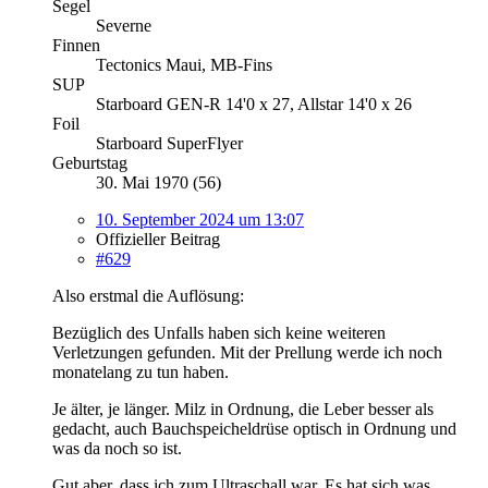
Segel
Severne
Finnen
Tectonics Maui, MB-Fins
SUP
Starboard GEN-R 14'0 x 27, Allstar 14'0 x 26
Foil
Starboard SuperFlyer
Geburtstag
30. Mai 1970 (56)
10. September 2024 um 13:07
Offizieller Beitrag
#629
Also erstmal die Auflösung:
Bezüglich des Unfalls haben sich keine weiteren
Verletzungen gefunden. Mit der Prellung werde ich noch
monatelang zu tun haben.
Je älter, je länger. Milz in Ordnung, die Leber besser als
gedacht, auch Bauchspeicheldrüse optisch in Ordnung und
was da noch so ist.
Gut aber, dass ich zum Ultraschall war. Es hat sich was