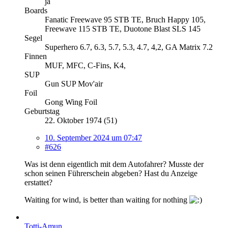
ja
Boards
Fanatic Freewave 95 STB TE, Bruch Happy 105,
Freewave 115 STB TE, Duotone Blast SLS 145
Segel
Superhero 6.7, 6.3, 5.7, 5.3, 4.7, 4,2, GA Matrix 7.2
Finnen
MUF, MFC, C-Fins, K4,
SUP
Gun SUP Mov'air
Foil
Gong Wing Foil
Geburtstag
22. Oktober 1974 (51)
10. September 2024 um 07:47
#626
Was ist denn eigentlich mit dem Autofahrer? Musste der
schon seinen Führerschein abgeben? Hast du Anzeige
erstattet?
Waiting for wind, is better than waiting for nothing
Totti-Amun