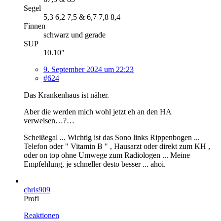
Segel
5,3 6,2 7,5 & 6,7 7,8 8,4
Finnen
schwarz und gerade
SUP
10.10"
9. September 2024 um 22:23
#624
Das Krankenhaus ist näher.
Aber die werden mich wohl jetzt eh an den HA
verweisen…?…
Scheißegal ... Wichtig ist das Sono links Rippenbogen ...
Telefon oder " Vitamin B " , Hausarzt oder direkt zum KH ,
oder on top ohne Umwege zum Radiologen ... Meine
Empfehlung, je schneller desto besser ... ahoi.
chris909
Profi
Reaktionen