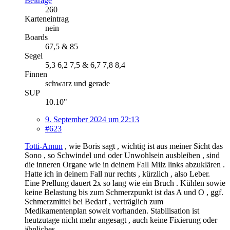
Beiträge
260
Karteneintrag
nein
Boards
67,5 & 85
Segel
5,3 6,2 7,5 & 6,7 7,8 8,4
Finnen
schwarz und gerade
SUP
10.10"
9. September 2024 um 22:13
#623
Totti-Amun
, wie Boris sagt , wichtig ist aus meiner Sicht das
Sono , so Schwindel und oder Unwohlsein ausbleiben , sind
die inneren Organe wie in deinem Fall Milz links abzuklären .
Hatte ich in deinem Fall nur rechts , kürzlich , also Leber.
Eine Prellung dauert 2x so lang wie ein Bruch . Kühlen sowie
keine Belastung bis zum Schmerzpunkt ist das A und O , ggf.
Schmerzmittel bei Bedarf , verträglich zum
Medikamentenplan soweit vorhanden. Stabilisation ist
heutzutage nicht mehr angesagt , auch keine Fixierung oder
ähnliches.