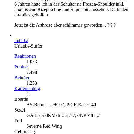
6 Jahren hatte ich in der Schulter ne Frozen-Shoulder inkl.
angerissene Bizepssehne und Supraspinatussehne. Da hatten
das alles geholfen.
Jetzt ist die Arthrose aber schlimmer geworden.., ? ? ?
mihaka
Urlaubs-Surfer
Reaktionen
1.073
Punkte
7.498
Beiträge
1.253
Karteneintrag
ja
Boards
AV-Board 127+107, PD F-Race 140
Segel
GA Hybrid&Matrix 3,7-7,7/NP V8 8,7
Foil
Severne Red Wing
Geburtstag