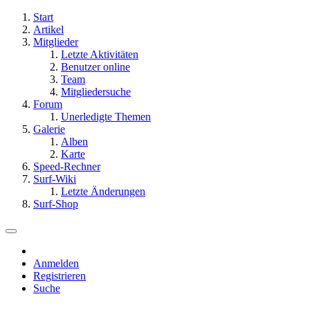
Start
Artikel
Mitglieder
Letzte Aktivitäten
Benutzer online
Team
Mitgliedersuche
Forum
Unerledigte Themen
Galerie
Alben
Karte
Speed-Rechner
Surf-Wiki
Letzte Änderungen
Surf-Shop
Anmelden
Registrieren
Suche