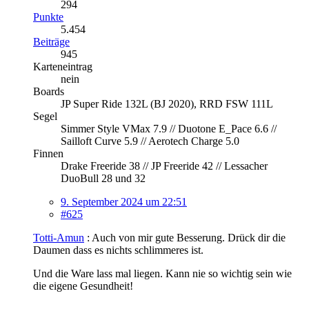
294
Punkte
5.454
Beiträge
945
Karteneintrag
nein
Boards
JP Super Ride 132L (BJ 2020), RRD FSW 111L
Segel
Simmer Style VMax 7.9 // Duotone E_Pace 6.6 //
Sailloft Curve 5.9 // Aerotech Charge 5.0
Finnen
Drake Freeride 38 // JP Freeride 42 // Lessacher
DuoBull 28 und 32
9. September 2024 um 22:51
#625
Totti-Amun
: Auch von mir gute Besserung. Drück dir die
Daumen dass es nichts schlimmeres ist.
Und die Ware lass mal liegen. Kann nie so wichtig sein wie
die eigene Gesundheit!