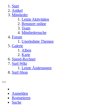
Start
Artikel
Mitglieder
Letzte Aktivitäten
Benutzer online
Team
Mitgliedersuche
Forum
Unerledigte Themen
Galerie
Alben
Karte
Speed-Rechner
Surf-Wiki
Letzte Änderungen
Surf-Shop
Anmelden
Registrieren
Suche