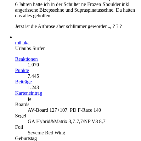
6 Jahren hatte ich in der Schulter ne Frozen-Shoulder inkl.
angerissene Bizepssehne und Supraspinatussehne. Da hatten
das alles geholfen.
Jetzt ist die Arthrose aber schlimmer geworden.., ? ? ?
mihaka
Urlaubs-Surfer
Reaktionen
1.070
Punkte
7.445
Beiträge
1.243
Karteneintrag
ja
Boards
AV-Board 127+107, PD F-Race 140
Segel
GA Hybrid&Matrix 3,7-7,7/NP V8 8,7
Foil
Severne Red Wing
Geburtstag