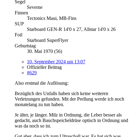
Segel
Severne
Finnen
Tectonics Maui, MB-Fins
SUP
Starboard GEN-R 14'0 x 27, Allstar 14'0 x 26
Foil
Starboard SuperFlyer
Geburtstag
30. Mai 1970 (56)
10. September 2024 um 13:07
Offizieller Beitrag
#629
Also erstmal die Auflösung:
Bezüglich des Unfalls haben sich keine weiteren
Verletzungen gefunden. Mit der Prellung werde ich noch
monatelang zu tun haben.
Je älter, je länger. Milz in Ordnung, die Leber besser als
gedacht, auch Bauchspeicheldrüse optisch in Ordnung und
was da noch so ist.
Gut aber, dass ich zum Ultraschall war. Es hat sich was