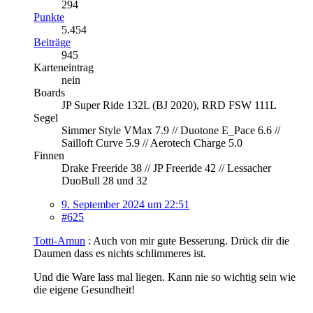
294
Punkte
5.454
Beiträge
945
Karteneintrag
nein
Boards
JP Super Ride 132L (BJ 2020), RRD FSW 111L
Segel
Simmer Style VMax 7.9 // Duotone E_Pace 6.6 //
Sailloft Curve 5.9 // Aerotech Charge 5.0
Finnen
Drake Freeride 38 // JP Freeride 42 // Lessacher
DuoBull 28 und 32
9. September 2024 um 22:51
#625
Totti-Amun
: Auch von mir gute Besserung. Drück dir die
Daumen dass es nichts schlimmeres ist.
Und die Ware lass mal liegen. Kann nie so wichtig sein wie
die eigene Gesundheit!