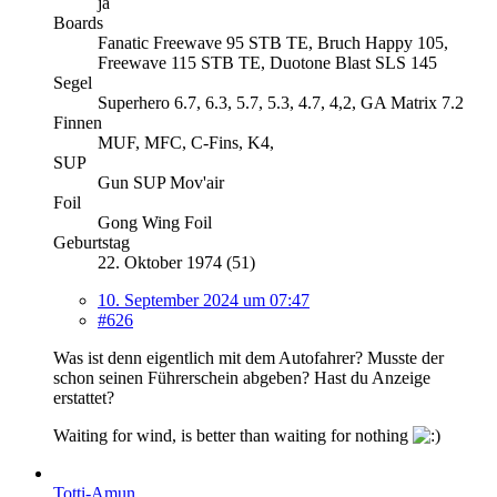
ja
Boards
Fanatic Freewave 95 STB TE, Bruch Happy 105,
Freewave 115 STB TE, Duotone Blast SLS 145
Segel
Superhero 6.7, 6.3, 5.7, 5.3, 4.7, 4,2, GA Matrix 7.2
Finnen
MUF, MFC, C-Fins, K4,
SUP
Gun SUP Mov'air
Foil
Gong Wing Foil
Geburtstag
22. Oktober 1974 (51)
10. September 2024 um 07:47
#626
Was ist denn eigentlich mit dem Autofahrer? Musste der
schon seinen Führerschein abgeben? Hast du Anzeige
erstattet?
Waiting for wind, is better than waiting for nothing
Totti-Amun