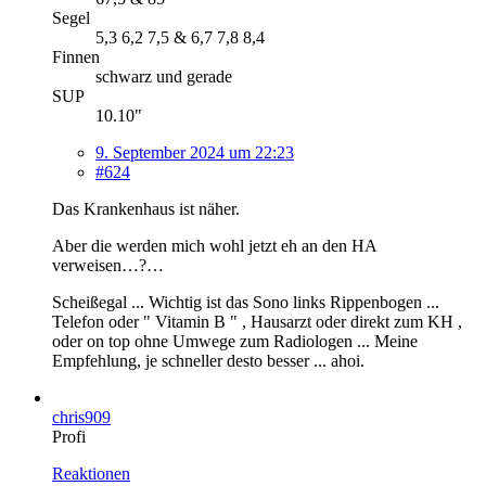
Segel
5,3 6,2 7,5 & 6,7 7,8 8,4
Finnen
schwarz und gerade
SUP
10.10"
9. September 2024 um 22:23
#624
Das Krankenhaus ist näher.
Aber die werden mich wohl jetzt eh an den HA
verweisen…?…
Scheißegal ... Wichtig ist das Sono links Rippenbogen ...
Telefon oder " Vitamin B " , Hausarzt oder direkt zum KH ,
oder on top ohne Umwege zum Radiologen ... Meine
Empfehlung, je schneller desto besser ... ahoi.
chris909
Profi
Reaktionen