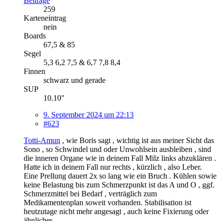
Beiträge
259
Karteneintrag
nein
Boards
67,5 & 85
Segel
5,3 6,2 7,5 & 6,7 7,8 8,4
Finnen
schwarz und gerade
SUP
10.10"
9. September 2024 um 22:13
#623
Totti-Amun
, wie Boris sagt , wichtig ist aus meiner Sicht das
Sono , so Schwindel und oder Unwohlsein ausbleiben , sind
die inneren Organe wie in deinem Fall Milz links abzuklären .
Hatte ich in deinem Fall nur rechts , kürzlich , also Leber.
Eine Prellung dauert 2x so lang wie ein Bruch . Kühlen sowie
keine Belastung bis zum Schmerzpunkt ist das A und O , ggf.
Schmerzmittel bei Bedarf , verträglich zum
Medikamentenplan soweit vorhanden. Stabilisation ist
heutzutage nicht mehr angesagt , auch keine Fixierung oder
ähnliches.