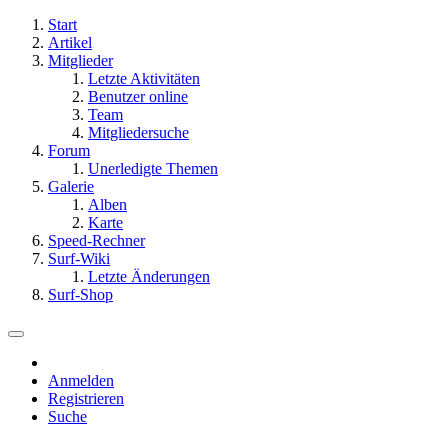
Start
Artikel
Mitglieder
Letzte Aktivitäten
Benutzer online
Team
Mitgliedersuche
Forum
Unerledigte Themen
Galerie
Alben
Karte
Speed-Rechner
Surf-Wiki
Letzte Änderungen
Surf-Shop
Anmelden
Registrieren
Suche