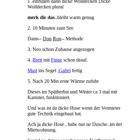
1 .einfüllen dann dicke Wolldecken Dicke
Wolldecken plural
merk
dir
das
..bleibt warm genug
2. 10 Minuten zum See
Dann--
Don
Ron
-- Methode
3. Neo schon Zuhause angezogen
4.
Brett
mit
Finne
schon drauf.
Mast
ins Segel ,
Gabel
fertig
5. Nach 20 Min erste Wärme zufuhr
Dieses im Spätherbst und Winter ca 3 mal mit
Kanister, funktioniert.
Und was ist da dicke Hose wenn der Vermieter
gute Technik eingebaut hat.
Ach ja dicke Hose , habe nur ne Dusche..im der
Mietwohnung.