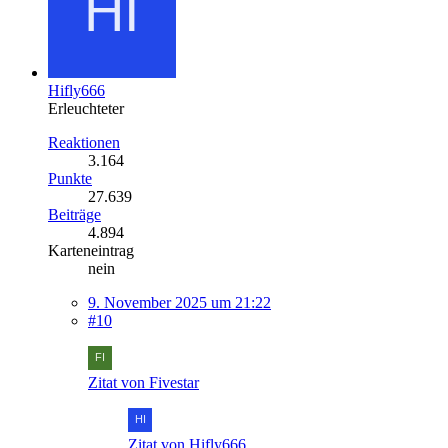
Hifly666
Erleuchteter
Reaktionen
3.164
Punkte
27.639
Beiträge
4.894
Karteneintrag
nein
9. November 2025 um 21:22
#10
Zitat von Fivestar
Zitat von Hifly666