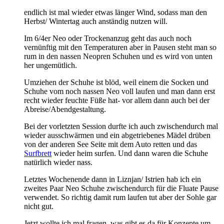
endlich ist mal wieder etwas länger Wind, sodass man den
Herbst/ Wintertag auch anständig nutzen will.
Im 6/4er Neo oder Trockenanzug geht das auch noch
vernünftig mit den Temperaturen aber in Pausen steht man so
rum in den nassen Neopren Schuhen und es wird von unten
her ungemütlich.
Umziehen der Schuhe ist blöd, weil einem die Socken und
Schuhe vom noch nassen Neo voll laufen und man dann erst
recht wieder feuchte Füße hat- vor allem dann auch bei der
Abreise/Abendgestaltung.
Bei der vorletzten Session durfte ich auch zwischendurch mal
wieder ausschwärmen und ein abgetriebenes Mädel drüben
von der anderen See Seite mit dem Auto retten und das
Surfbrett
wieder heim surfen. Und dann waren die Schuhe
natürlich wieder nass.
Letztes Wochenende dann in Liznjan/ Istrien hab ich ein
zweites Paar Neo Schuhe zwischendurch für die Fluate Pause
verwendet. So richtig damit rum laufen tut aber der Sohle gar
nicht gut.
Jetzt wollte ich mal fragen, was gibt es da für Konzepte um