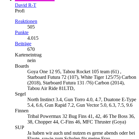
David R-T
Profi
Reaktionen
505
Punkte
4.015
Beiträge
670
Karteneintrag
nein
Boards
Goya One 12 95, Tabou Rocket 105 team (61) ,
Starboard Futura 72 (107), White Tiger 125/75) Carbon
(2018), Starboard Futura 131 /76) Carbon (2014),
Tabou Air Ride 81LTD,
Segel
North Instinct 3.4, Gun Torro 4.0, 4.7, Duatone E-Type
5.4, 6.6, Gun Rapid 7.2, Gun Vector 5.0, 6.3, 7.5, 9.6
Finnen
Tribal Powermax 32 Bug Fins 41, 42, 46 The Boss 36,
38, Chopper 44, C-Fins 46, MFC Thruster (Goya)
SUP
Ja haben wir auch und nutzen es gerne abends oder bei
Flaute, sowie zum Schulen für meine Frau