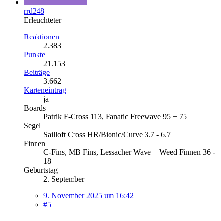
rrd248
Erleuchteter
Reaktionen
2.383
Punkte
21.153
Beiträge
3.662
Karteneintrag
ja
Boards
Patrik F-Cross 113, Fanatic Freewave 95 + 75
Segel
Sailloft Cross HR/Bionic/Curve 3.7 - 6.7
Finnen
C-Fins, MB Fins, Lessacher Wave + Weed Finnen 36 -
18
Geburtstag
2. September
9. November 2025 um 16:42
#5