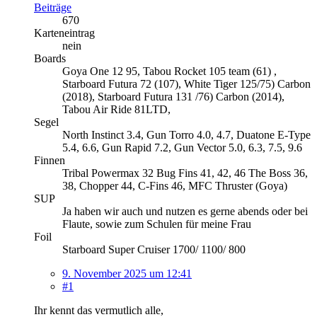
Beiträge
670
Karteneintrag
nein
Boards
Goya One 12 95, Tabou Rocket 105 team (61) ,
Starboard Futura 72 (107), White Tiger 125/75) Carbon
(2018), Starboard Futura 131 /76) Carbon (2014),
Tabou Air Ride 81LTD,
Segel
North Instinct 3.4, Gun Torro 4.0, 4.7, Duatone E-Type
5.4, 6.6, Gun Rapid 7.2, Gun Vector 5.0, 6.3, 7.5, 9.6
Finnen
Tribal Powermax 32 Bug Fins 41, 42, 46 The Boss 36,
38, Chopper 44, C-Fins 46, MFC Thruster (Goya)
SUP
Ja haben wir auch und nutzen es gerne abends oder bei
Flaute, sowie zum Schulen für meine Frau
Foil
Starboard Super Cruiser 1700/ 1100/ 800
9. November 2025 um 12:41
#1
Ihr kennt das vermutlich alle,