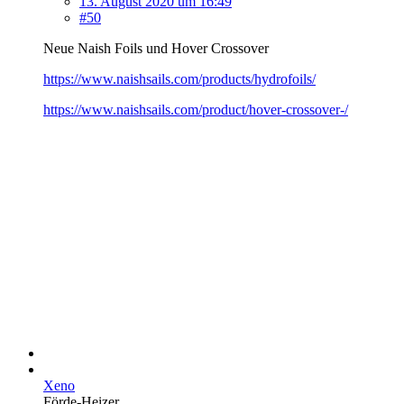
13. August 2020 um 16:49
#50
Neue Naish Foils und Hover Crossover
https://www.naishsails.com/products/hydrofoils/
https://www.naishsails.com/product/hover-crossover-/
Xeno
Förde-Heizer