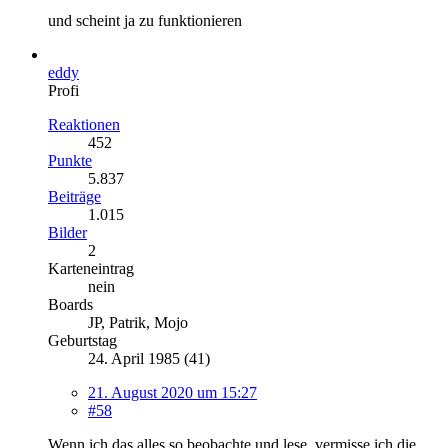
und scheint ja zu funktionieren
eddy
Profi
Reaktionen
452
Punkte
5.837
Beiträge
1.015
Bilder
2
Karteneintrag
nein
Boards
JP, Patrik, Mojo
Geburtstag
24. April 1985 (41)
21. August 2020 um 15:27
#58
Wenn ich das alles so beobachte und lese, vermisse ich die