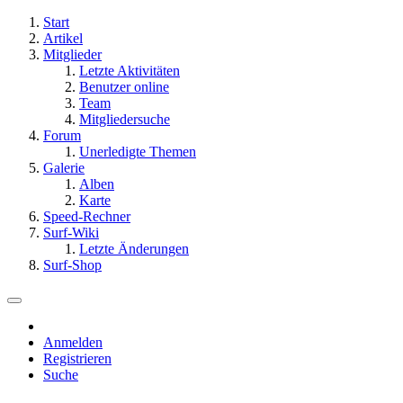
Start
Artikel
Mitglieder
Letzte Aktivitäten
Benutzer online
Team
Mitgliedersuche
Forum
Unerledigte Themen
Galerie
Alben
Karte
Speed-Rechner
Surf-Wiki
Letzte Änderungen
Surf-Shop
Anmelden
Registrieren
Suche