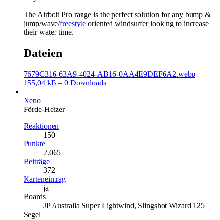
The Airbolt Pro range is the perfect solution for any bump &
jump/wave/
freestyle
oriented windsurfer looking to increase
their water time.
Dateien
7679C316-63A9-4024-AB16-0AA4E9DEF6A2.webp
155,04 kB – 0 Downloads
Xeno
Förde-Heizer
Reaktionen
150
Punkte
2.065
Beiträge
372
Karteneintrag
ja
Boards
JP Australia Super Lightwind, Slingshot Wizard 125
Segel