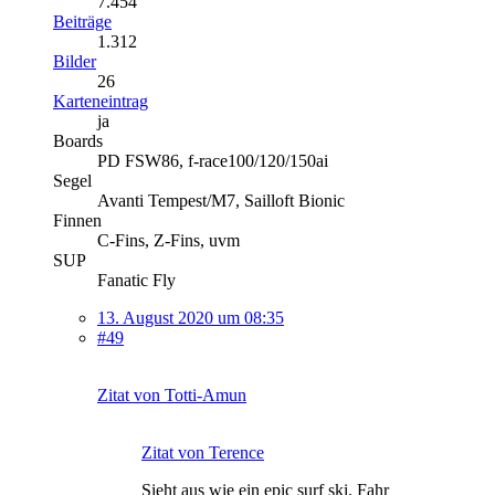
7.454
Beiträge
1.312
Bilder
26
Karteneintrag
ja
Boards
PD FSW86, f-race100/120/150ai
Segel
Avanti Tempest/M7, Sailloft Bionic
Finnen
C-Fins, Z-Fins, uvm
SUP
Fanatic Fly
13. August 2020 um 08:35
#49
Zitat von Totti-Amun
Zitat von Terence
Sieht aus wie ein epic surf ski. Fahr