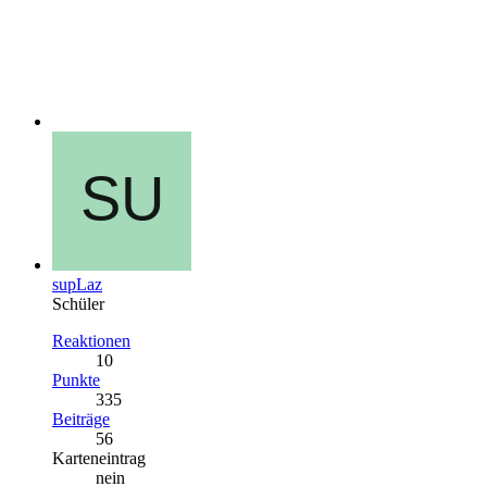
supLaz
Schüler
Reaktionen
10
Punkte
335
Beiträge
56
Karteneintrag
nein