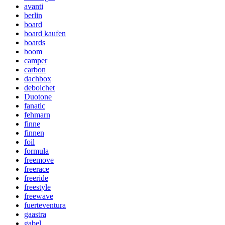
avanti
berlin
board
board kaufen
boards
boom
camper
carbon
dachbox
deboichet
Duotone
fanatic
fehmarn
finne
finnen
foil
formula
freemove
freerace
freeride
freestyle
freewave
fuerteventura
gaastra
gabel