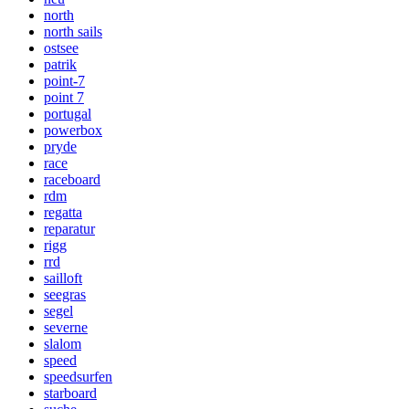
north
north sails
ostsee
patrik
point-7
point 7
portugal
powerbox
pryde
race
raceboard
rdm
regatta
reparatur
rigg
rrd
sailloft
seegras
segel
severne
slalom
speed
speedsurfen
starboard