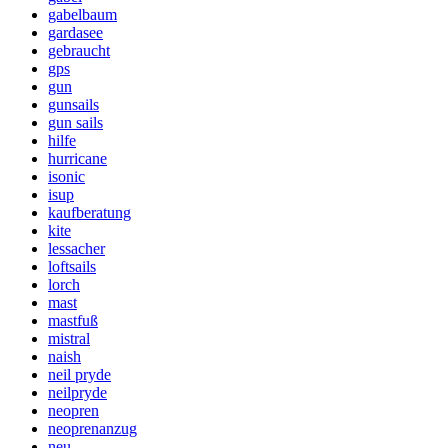
gabelbaum
gardasee
gebraucht
gps
gun
gunsails
gun sails
hilfe
hurricane
isonic
isup
kaufberatung
kite
lessacher
loftsails
lorch
mast
mastfuß
mistral
naish
neil pryde
neilpryde
neopren
neoprenanzug
neu