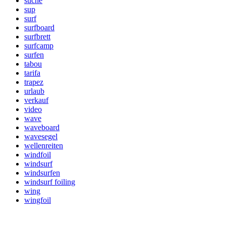
suche
sup
surf
surfboard
surfbrett
surfcamp
surfen
tabou
tarifa
trapez
urlaub
verkauf
video
wave
waveboard
wavesegel
wellenreiten
windfoil
windsurf
windsurfen
windsurf foiling
wing
wingfoil