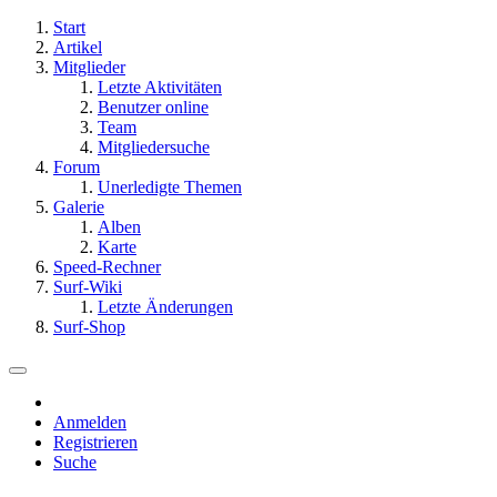
Start
Artikel
Mitglieder
Letzte Aktivitäten
Benutzer online
Team
Mitgliedersuche
Forum
Unerledigte Themen
Galerie
Alben
Karte
Speed-Rechner
Surf-Wiki
Letzte Änderungen
Surf-Shop
Anmelden
Registrieren
Suche