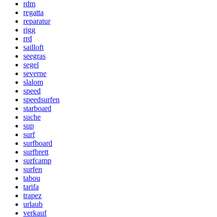
rdm
regatta
reparatur
rigg
rrd
sailloft
seegras
segel
severne
slalom
speed
speedsurfen
starboard
suche
sup
surf
surfboard
surfbrett
surfcamp
surfen
tabou
tarifa
trapez
urlaub
verkauf