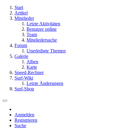
Start
Artikel
Mitglieder
Letzte Aktivitäten
Benutzer online
Team
Mitgliedersuche
Forum
Unerledigte Themen
Galerie
Alben
Karte
Speed-Rechner
Surf-Wiki
Letzte Änderungen
Surf-Shop
Anmelden
Registrieren
Suche