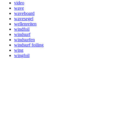
video
wave
waveboard
wavesegel
wellenreiten
windfoil
windsurf
windsurfen
windsurf foiling
wing
wingfoil