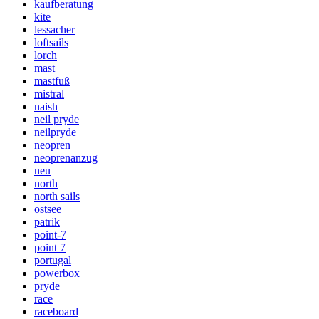
kaufberatung
kite
lessacher
loftsails
lorch
mast
mastfuß
mistral
naish
neil pryde
neilpryde
neopren
neoprenanzug
neu
north
north sails
ostsee
patrik
point-7
point 7
portugal
powerbox
pryde
race
raceboard