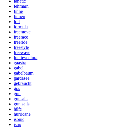
fanatic
fehmarn
finne
finnen
foil
formula
freemove
freerace
freeride
freestyle
freewave
fuerteventura
gaastra
gabel
gabelbaum
gardasee
gebraucht
gps
gun
gunsails
gun sails
hilfe
hurricane
isonic
isup