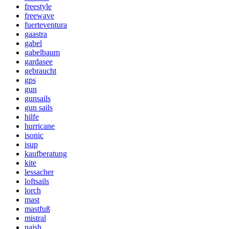
freestyle
freewave
fuerteventura
gaastra
gabel
gabelbaum
gardasee
gebraucht
gps
gun
gunsails
gun sails
hilfe
hurricane
isonic
isup
kaufberatung
kite
lessacher
loftsails
lorch
mast
mastfuß
mistral
naish