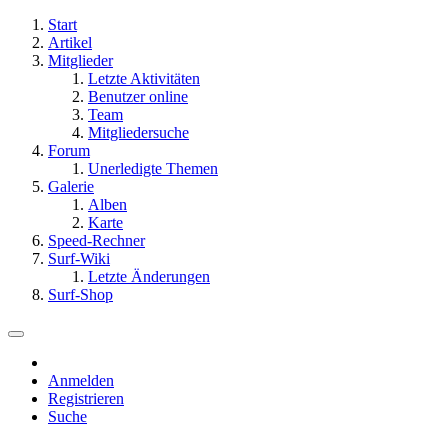
Start
Artikel
Mitglieder
Letzte Aktivitäten
Benutzer online
Team
Mitgliedersuche
Forum
Unerledigte Themen
Galerie
Alben
Karte
Speed-Rechner
Surf-Wiki
Letzte Änderungen
Surf-Shop
Anmelden
Registrieren
Suche