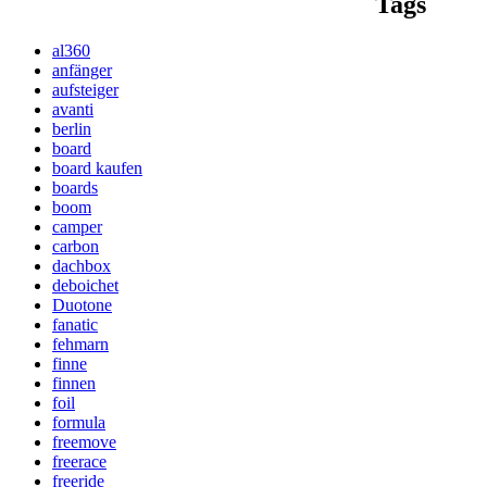
Tags
al360
anfänger
aufsteiger
avanti
berlin
board
board kaufen
boards
boom
camper
carbon
dachbox
deboichet
Duotone
fanatic
fehmarn
finne
finnen
foil
formula
freemove
freerace
freeride