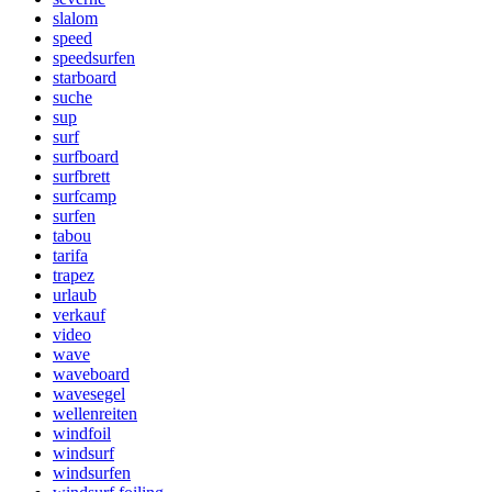
slalom
speed
speedsurfen
starboard
suche
sup
surf
surfboard
surfbrett
surfcamp
surfen
tabou
tarifa
trapez
urlaub
verkauf
video
wave
waveboard
wavesegel
wellenreiten
windfoil
windsurf
windsurfen