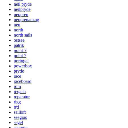
neil pryde
neilpryde
neopren
neoprenanzug
neu
north
north sails
ostsee
patrik
point-7
point 7
portugal
powerbox
pryde
race
raceboard
rdm
regatta
reparatur
rigg
rrd
sailloft
seegras
segel
severne