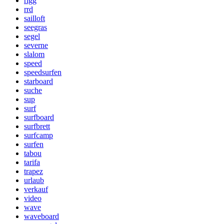
rigg
rrd
sailloft
seegras
segel
severne
slalom
speed
speedsurfen
starboard
suche
sup
surf
surfboard
surfbrett
surfcamp
surfen
tabou
tarifa
trapez
urlaub
verkauf
video
wave
waveboard