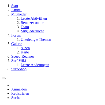
Start
Artikel
Mitglieder
Letzte Aktivitäten
Benutzer online
Team
Mitgliedersuche
Forum
Unerledigte Themen
Galerie
Alben
Karte
Speed-Rechner
Surf-Wiki
Letzte Änderungen
Surf-Shop
Anmelden
Registrieren
Suche