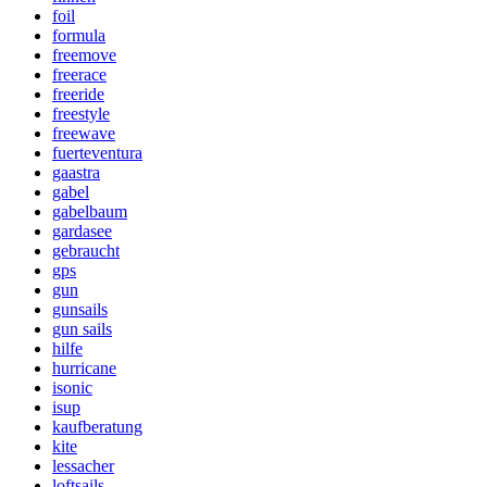
foil
formula
freemove
freerace
freeride
freestyle
freewave
fuerteventura
gaastra
gabel
gabelbaum
gardasee
gebraucht
gps
gun
gunsails
gun sails
hilfe
hurricane
isonic
isup
kaufberatung
kite
lessacher
loftsails