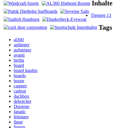
Inhalte
Themen
13
Tags
al360
anfänger
aufsteiger
avanti
berlin
board
board kaufen
boards
boom
camper
carbon
dachbox
deboichet
Duotone
fanatic
fehmarn
finne
finnen