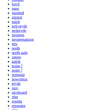
lorch
mast
mastfuß
mistral
naish
neil pryde
neilpryde
neopren
neoprenanzug
neu
north
north sails
ostsee
patrik
point-7
point 7
portugal
powerbox
pryde
race
raceboard
rdm
regatta
reparatur