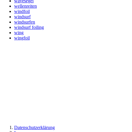
wavesegel
wellenreiten
windfoil
windsurf
windsurfen
windsurf foiling
wing
wingfoil
Datenschutzerklärung