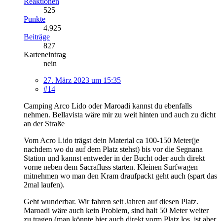
Reaktionen
525
Punkte
4.925
Beiträge
827
Karteneintrag
nein
27. März 2023 um 15:35
#14
Camping Arco Lido oder Maroadi kannst du ebenfalls
nehmen. Bellavista wäre mir zu weit hinten und auch zu dicht
an der Straße
Vom Acro Lido trägst dein Material ca 100-150 Meter(je
nachdem wo du auf dem Platz stehst) bis vor die Segnana
Station und kannst entweder in der Bucht oder auch direkt
vorne neben dem Sacrafluss starten. Kleinen Surfwagen
mitnehmen wo man den Kram draufpackt geht auch (spart das
2mal laufen).
Geht wunderbar. Wir fahren seit Jahren auf diesen Platz.
Maroadi wäre auch kein Problem, sind halt 50 Meter weiter
zu tragen (man könnte hier auch direkt vorm Platz los, ist aber