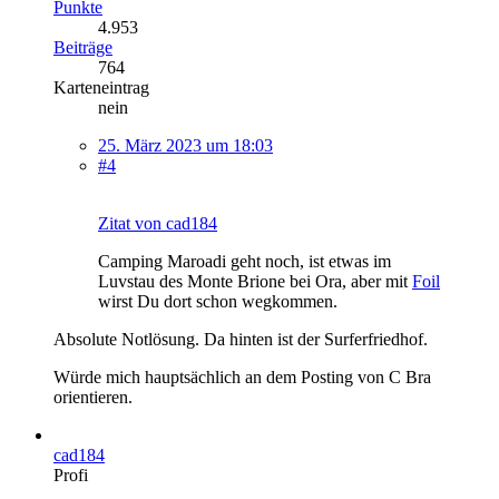
Punkte
4.953
Beiträge
764
Karteneintrag
nein
25. März 2023 um 18:03
#4
Zitat von cad184
Camping Maroadi geht noch, ist etwas im
Luvstau des Monte Brione bei Ora, aber mit
Foil
wirst Du dort schon wegkommen.
Absolute Notlösung. Da hinten ist der Surferfriedhof.
Würde mich hauptsächlich an dem Posting von C Bra
orientieren.
cad184
Profi