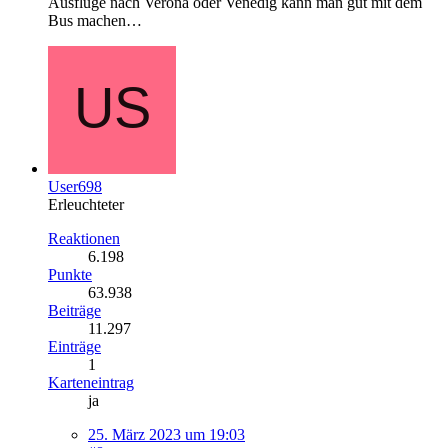
Ausflüge nach Verona oder Venedig kann man gut mit dem
Bus machen…
User698
Erleuchteter
Reaktionen
6.198
Punkte
63.938
Beiträge
11.297
Einträge
1
Karteneintrag
ja
25. März 2023 um 19:03