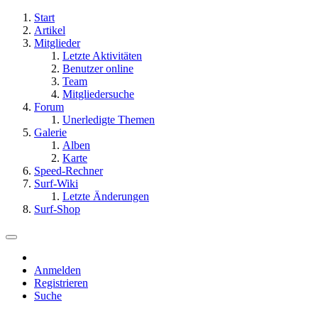
Start
Artikel
Mitglieder
Letzte Aktivitäten
Benutzer online
Team
Mitgliedersuche
Forum
Unerledigte Themen
Galerie
Alben
Karte
Speed-Rechner
Surf-Wiki
Letzte Änderungen
Surf-Shop
Anmelden
Registrieren
Suche