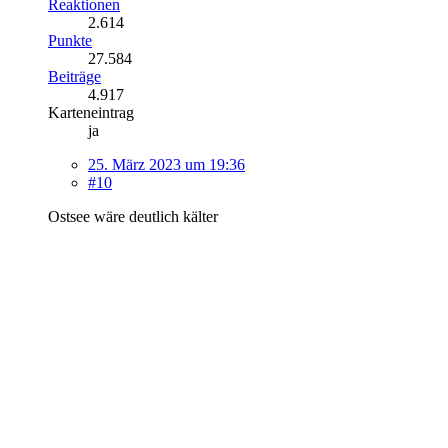
Reaktionen
2.614
Punkte
27.584
Beiträge
4.917
Karteneintrag
ja
25. März 2023 um 19:36
#10
Ostsee wäre deutlich kälter