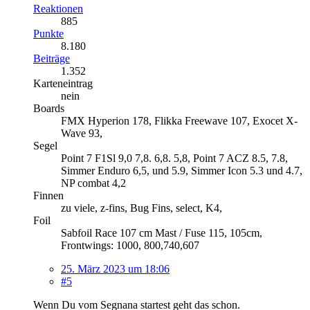
Reaktionen
885
Punkte
8.180
Beiträge
1.352
Karteneintrag
nein
Boards
FMX Hyperion 178, Flikka Freewave 107, Exocet X-
Wave 93,
Segel
Point 7 F1Sl 9,0 7,8. 6,8. 5,8, Point 7 ACZ 8.5, 7.8,
Simmer Enduro 6,5, und 5.9, Simmer Icon 5.3 und 4.7,
NP combat 4,2
Finnen
zu viele, z-fins, Bug Fins, select, K4,
Foil
Sabfoil Race 107 cm Mast / Fuse 115, 105cm,
Frontwings: 1000, 800,740,607
25. März 2023 um 18:06
#5
Wenn Du vom Segnana startest geht das schon.