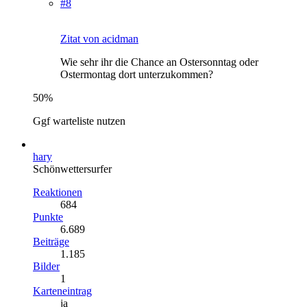
#8
Zitat von acidman
Wie sehr ihr die Chance an Ostersonntag oder
Ostermontag dort unterzukommen?
50%
Ggf warteliste nutzen
hary
Schönwettersurfer
Reaktionen
684
Punkte
6.689
Beiträge
1.185
Bilder
1
Karteneintrag
ja