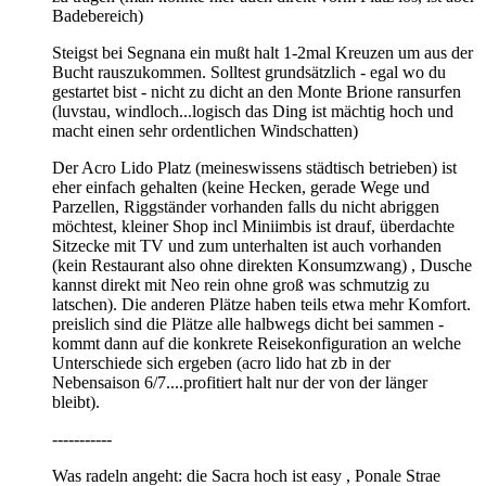
Badebereich)
Steigst bei Segnana ein mußt halt 1-2mal Kreuzen um aus der
Bucht rauszukommen. Solltest grundsätzlich - egal wo du
gestartet bist - nicht zu dicht an den Monte Brione ransurfen
(luvstau, windloch...logisch das Ding ist mächtig hoch und
macht einen sehr ordentlichen Windschatten)
Der Acro Lido Platz (meineswissens städtisch betrieben) ist
eher einfach gehalten (keine Hecken, gerade Wege und
Parzellen, Riggständer vorhanden falls du nicht abriggen
möchtest, kleiner Shop incl Miniimbis ist drauf, überdachte
Sitzecke mit TV und zum unterhalten ist auch vorhanden
(kein Restaurant also ohne direkten Konsumzwang) , Dusche
kannst direkt mit Neo rein ohne groß was schmutzig zu
latschen). Die anderen Plätze haben teils etwa mehr Komfort.
preislich sind die Plätze alle halbwegs dicht bei sammen -
kommt dann auf die konkrete Reisekonfiguration an welche
Unterschiede sich ergeben (acro lido hat zb in der
Nebensaison 6/7....profitiert halt nur der von der länger
bleibt).
-----------
Was radeln angeht: die Sacra hoch ist easy , Ponale Strae