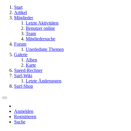
Start
Artikel
Mitglieder
Letzte Aktivitäten
Benutzer online
Team
Mitgliedersuche
Forum
Unerledigte Themen
Galerie
Alben
Karte
Speed-Rechner
Surf-Wiki
Letzte Änderungen
Surf-Shop
Anmelden
Registrieren
Suche