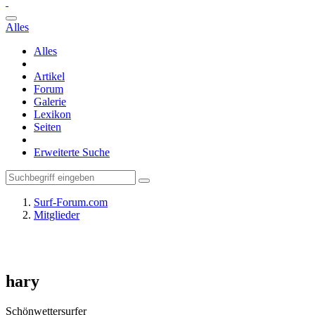
Alles
Alles
Artikel
Forum
Galerie
Lexikon
Seiten
Erweiterte Suche
Surf-Forum.com
Mitglieder
hary
Schönwettersurfer