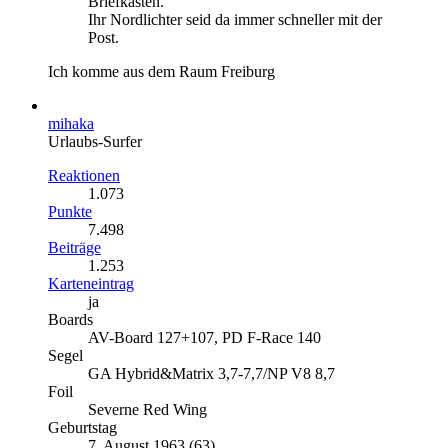
Briefkasten.
Ihr Nordlichter seid da immer schneller mit der
Post.
Ich komme aus dem Raum Freiburg
mihaka
Urlaubs-Surfer
Reaktionen
1.073
Punkte
7.498
Beiträge
1.253
Karteneintrag
ja
Boards
AV-Board 127+107, PD F-Race 140
Segel
GA Hybrid&Matrix 3,7-7,7/NP V8 8,7
Foil
Severne Red Wing
Geburtstag
7. August 1963 (63)