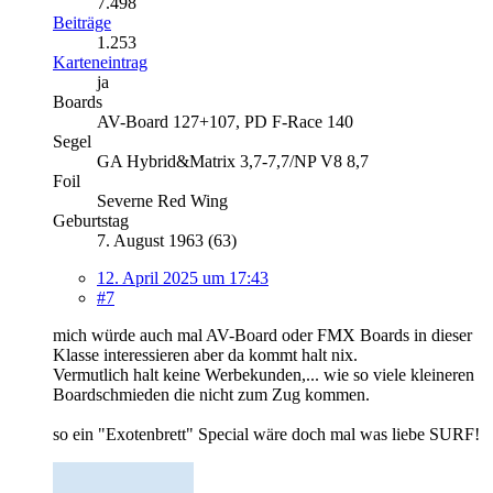
7.498
Beiträge
1.253
Karteneintrag
ja
Boards
AV-Board 127+107, PD F-Race 140
Segel
GA Hybrid&Matrix 3,7-7,7/NP V8 8,7
Foil
Severne Red Wing
Geburtstag
7. August 1963 (63)
12. April 2025 um 17:43
#7
mich würde auch mal AV-Board oder FMX Boards in dieser
Klasse interessieren aber da kommt halt nix.
Vermutlich halt keine Werbekunden,... wie so viele kleineren
Boardschmieden die nicht zum Zug kommen.
so ein "Exotenbrett" Special wäre doch mal was liebe SURF!