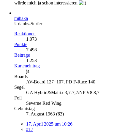
würde mich ja schon interessieren
mihaka
Urlaubs-Surfer
Reaktionen
1.073
Punkte
7.498
Beiträge
1.253
Karteneintrag
ja
Boards
AV-Board 127+107, PD F-Race 140
Segel
GA Hybrid&Matrix 3,7-7,7/NP V8 8,7
Foil
Severne Red Wing
Geburtstag
7. August 1963 (63)
17. April 2025 um 10:26
#17