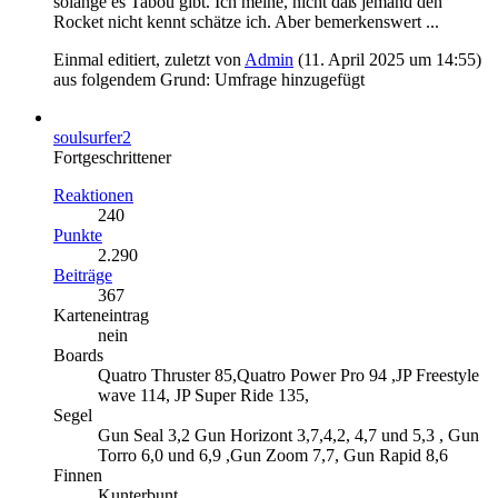
solange es Tabou gibt. Ich meine, nicht daß jemand den
Rocket nicht kennt schätze ich. Aber bemerkenswert ...
Einmal editiert, zuletzt von
Admin
(
11. April 2025 um 14:55
)
aus folgendem Grund: Umfrage hinzugefügt
soulsurfer2
Fortgeschrittener
Reaktionen
240
Punkte
2.290
Beiträge
367
Karteneintrag
nein
Boards
Quatro Thruster 85,Quatro Power Pro 94 ,JP Freestyle
wave 114, JP Super Ride 135,
Segel
Gun Seal 3,2 Gun Horizont 3,7,4,2, 4,7 und 5,3 , Gun
Torro 6,0 und 6,9 ,Gun Zoom 7,7, Gun Rapid 8,6
Finnen
Kunterbunt