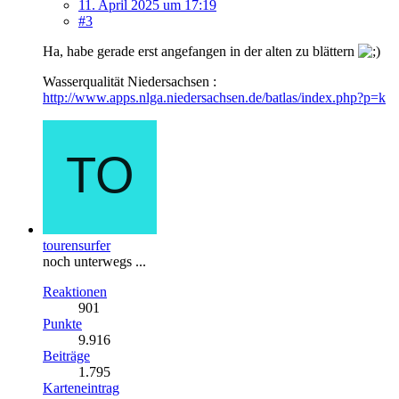
11. April 2025 um 17:19
#3
Ha, habe gerade erst angefangen in der alten zu blättern
Wasserqualität Niedersachsen :
http://www.apps.nlga.niedersachsen.de/batlas/index.php?p=k
tourensurfer
noch unterwegs ...
Reaktionen
901
Punkte
9.916
Beiträge
1.795
Karteneintrag