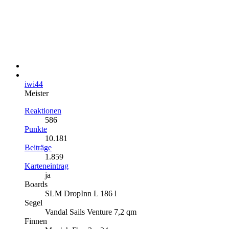
iwi44
Meister
Reaktionen
586
Punkte
10.181
Beiträge
1.859
Karteneintrag
ja
Boards
SLM DropInn L 186 l
Segel
Vandal Sails Venture 7,2 qm
Finnen