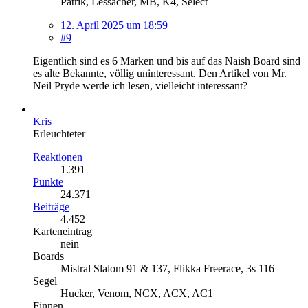
Patrik, Lessacher, MB, K4, Select
12. April 2025 um 18:59
#9
Eigentlich sind es 6 Marken und bis auf das Naish Board sind
es alte Bekannte, völlig uninteressant. Den Artikel von Mr.
Neil Pryde werde ich lesen, vielleicht interessant?
Kris
Erleuchteter
Reaktionen
1.391
Punkte
24.371
Beiträge
4.452
Karteneintrag
nein
Boards
Mistral Slalom 91 & 137, Flikka Freerace, 3s 116
Segel
Hucker, Venom, NCX, ACX, AC1
Finnen