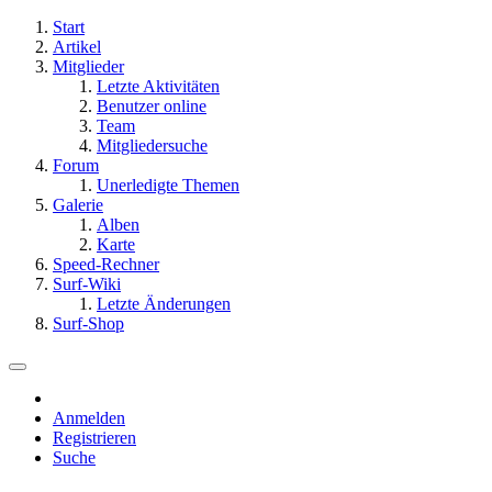
Start
Artikel
Mitglieder
Letzte Aktivitäten
Benutzer online
Team
Mitgliedersuche
Forum
Unerledigte Themen
Galerie
Alben
Karte
Speed-Rechner
Surf-Wiki
Letzte Änderungen
Surf-Shop
Anmelden
Registrieren
Suche