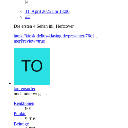
ja
11. April 2025 um 18:06
#4
Die ersten 4 Seiten inl. Heftcover
https://kiosk.delius-klasing.de/presenter/76c1…
merPreview=true
tourensurfer
noch unterwegs ...
Reaktionen
901
Punkte
9.916
Beiträge