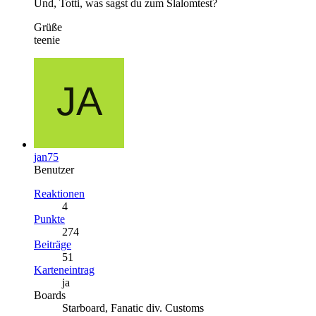
Und, Totti, was sagst du zum Slalomtest?
Grüße
teenie
jan75
Benutzer
Reaktionen
4
Punkte
274
Beiträge
51
Karteneintrag
ja
Boards
Starboard, Fanatic div. Customs