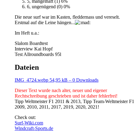
5, mangelhaft (1)
6%
6, ungenügend (0)
0%
Die neue surf war im Kasten, fleddernass und vereselt.
Erstmal auf die Leine hängen...
Im Heft u.a.:
Slalom Boardtest
Interview Kai Hopf
Test Allroundboards 95l
Dateien
IMG_4724.webp
54,95 kB – 0 Downloads
Dieser Text wurde nach alter, neuer und eigener
Rechtschreibung geschrieben und ist daher fehlerfrei!
Tipp Weltmeister F1 2011 & 2013, Tipp Team-Weltmeister F1
2009, 2010, 2011, 2017, 2019, 2020, 2021!
Check out:
Surf-Wiki.com
Windcraft-Sports.de