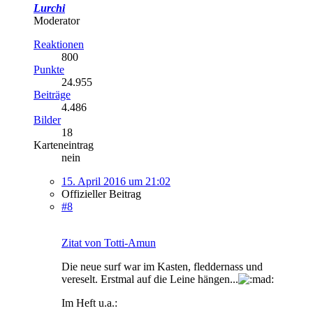
Lurchi
Moderator
Reaktionen
800
Punkte
24.955
Beiträge
4.486
Bilder
18
Karteneintrag
nein
15. April 2016 um 21:02
Offizieller Beitrag
#8
Zitat von Totti-Amun
Die neue surf war im Kasten, fleddernass und
vereselt. Erstmal auf die Leine hängen...
Im Heft u.a.: