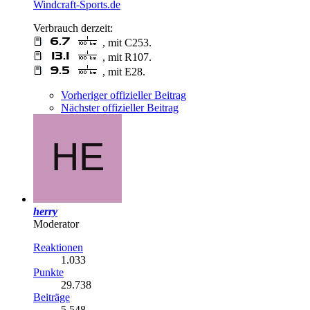
Windcraft-Sports.de
Verbrauch derzeit:
, mit C253.
, mit R107.
, mit E28.
Vorheriger offizieller Beitrag
Nächster offizieller Beitrag
herry
Moderator
Reaktionen
1.033
Punkte
29.738
Beiträge
5.548