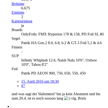
Beiträge
6.675
Einträge
2
Karteneintrag
ja
Boards
OnlyFoils: FMX Hyperion 178 & 158, PD Foil SL 80
Segel
Patrik HA Gen.2 8.0, 6.8, 6.2 & GT-3 Foil 5.2 & 4.6
Finnen
-
SUP
Infinity Whiplash 12.6, Naish Nalu 10'6'', Oxbow
10'0'', Tabou 8'2''
Foil
Patrik PD AEON 900, 750, 650, 550, 450
15. April 2016 um 18:30
#7
und was sagt der Slalomtest? bin ja kein Abonnent und bis
zum 20.4. ist es noch sooooo lang
vlg, Boris