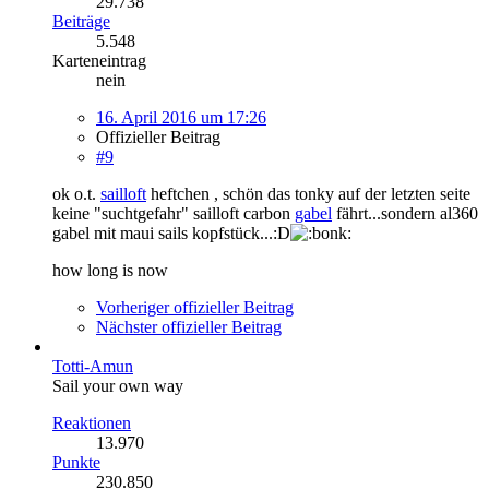
29.738
Beiträge
5.548
Karteneintrag
nein
16. April 2016 um 17:26
Offizieller Beitrag
#9
ok o.t.
sailloft
heftchen , schön das tonky auf der letzten seite
keine "suchtgefahr" sailloft carbon
gabel
fährt...sondern al360
gabel mit maui sails kopfstück...:D
how long is now
Vorheriger offizieller Beitrag
Nächster offizieller Beitrag
Totti-Amun
Sail your own way
Reaktionen
13.970
Punkte
230.850