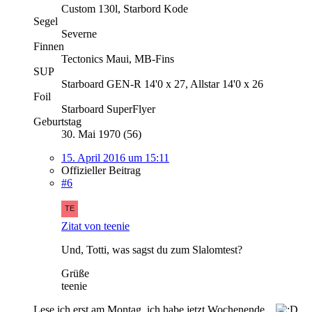
Custom 130l, Starbord Kode
Segel
Severne
Finnen
Tectonics Maui, MB-Fins
SUP
Starboard GEN-R 14'0 x 27, Allstar 14'0 x 26
Foil
Starboard SuperFlyer
Geburtstag
30. Mai 1970 (56)
15. April 2016 um 15:11
Offizieller Beitrag
#6
Zitat von teenie
Und, Totti, was sagst du zum Slalomtest?
Grüße
teenie
Lese ich erst am Montag, ich habe jetzt Wochenende...