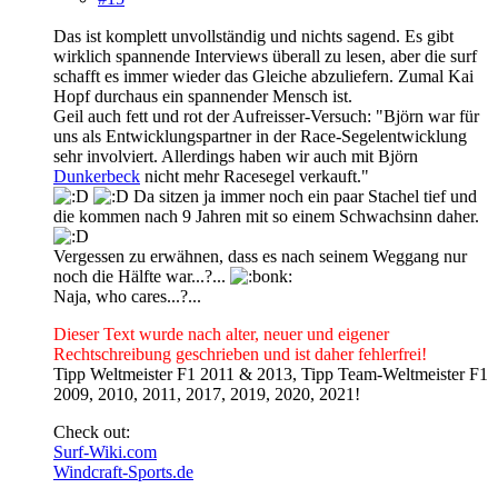
Das ist komplett unvollständig und nichts sagend. Es gibt
wirklich spannende Interviews überall zu lesen, aber die surf
schafft es immer wieder das Gleiche abzuliefern. Zumal Kai
Hopf durchaus ein spannender Mensch ist.
Geil auch fett und rot der Aufreisser-Versuch: "Björn war für
uns als Entwicklungspartner in der Race-Segelentwicklung
sehr involviert. Allerdings haben wir auch mit Björn
Dunkerbeck
nicht mehr Racesegel verkauft."
Da sitzen ja immer noch ein paar Stachel tief und
die kommen nach 9 Jahren mit so einem Schwachsinn daher.
Vergessen zu erwähnen, dass es nach seinem Weggang nur
noch die Hälfte war...?...
Naja, who cares...?...
Dieser Text wurde nach alter, neuer und eigener
Rechtschreibung geschrieben und ist daher fehlerfrei!
Tipp Weltmeister F1 2011 & 2013, Tipp Team-Weltmeister F1
2009, 2010, 2011, 2017, 2019, 2020, 2021!
Check out:
Surf-Wiki.com
Windcraft-Sports.de