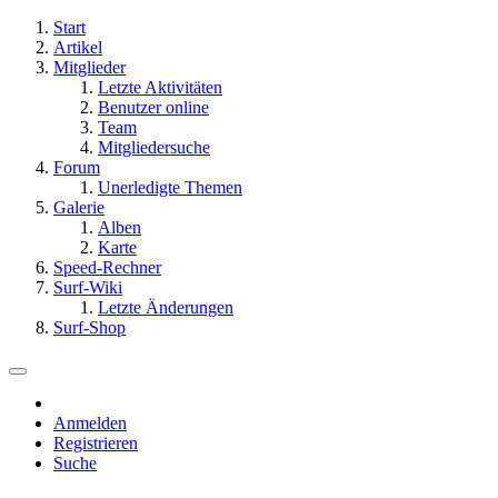
Start
Artikel
Mitglieder
Letzte Aktivitäten
Benutzer online
Team
Mitgliedersuche
Forum
Unerledigte Themen
Galerie
Alben
Karte
Speed-Rechner
Surf-Wiki
Letzte Änderungen
Surf-Shop
Anmelden
Registrieren
Suche