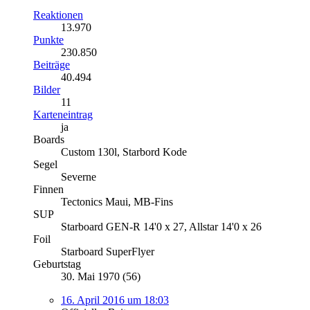
Reaktionen
13.970
Punkte
230.850
Beiträge
40.494
Bilder
11
Karteneintrag
ja
Boards
Custom 130l, Starbord Kode
Segel
Severne
Finnen
Tectonics Maui, MB-Fins
SUP
Starboard GEN-R 14'0 x 27, Allstar 14'0 x 26
Foil
Starboard SuperFlyer
Geburtstag
30. Mai 1970 (56)
16. April 2016 um 18:03