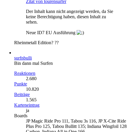
Zitat von tourensurfer
Der Inhalt kann nicht angezeigt werden, da Sie
keine Berechtigung haben, diesen Inhalt zu
sehen.
Neue ID7 EU Ausführung
Rheinmetall Edition? ??
surfnbulli
Bin dann mal Surfen
Reaktionen
2.680
Punkte
10.820
Beiträge
1.565
Karteneintrag
ja
Boards
JP Magic Ride Pro 111, Tabou 3s 116, JP X-Cite Ride
Plus Pro 125, Tabou Bullitt 135; Indiana Wingfoil 128
Carbon, Indiana All in One 166