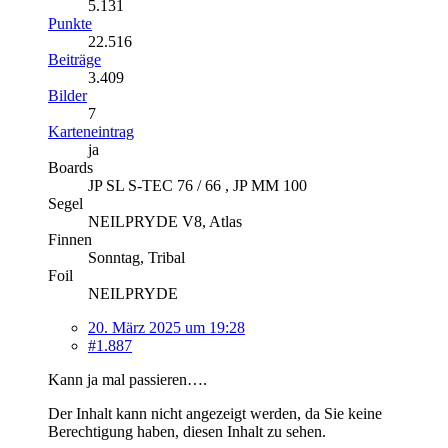
5.131
Punkte
22.516
Beiträge
3.409
Bilder
7
Karteneintrag
ja
Boards
JP SL S-TEC 76 / 66 , JP MM 100
Segel
NEILPRYDE V8, Atlas
Finnen
Sonntag, Tribal
Foil
NEILPRYDE
20. März 2025 um 19:28
#1.887
Kann ja mal passieren….
Der Inhalt kann nicht angezeigt werden, da Sie keine
Berechtigung haben, diesen Inhalt zu sehen.