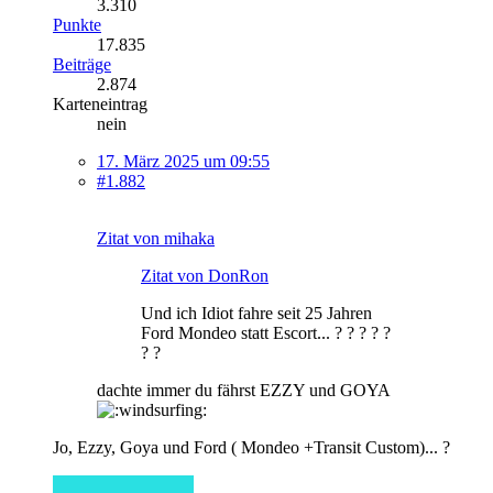
3.310
Punkte
17.835
Beiträge
2.874
Karteneintrag
nein
17. März 2025 um 09:55
#1.882
Zitat von mihaka
Zitat von DonRon
Und ich Idiot fahre seit 25 Jahren
Ford Mondeo statt Escort... ? ? ? ? ?
? ?
dachte immer du fährst EZZY und GOYA
Jo, Ezzy, Goya und Ford ( Mondeo +Transit Custom)... ?