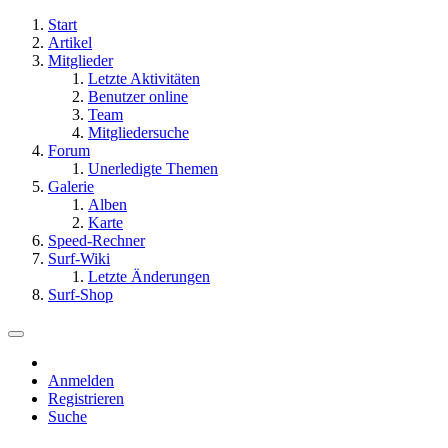
Start
Artikel
Mitglieder
Letzte Aktivitäten
Benutzer online
Team
Mitgliedersuche
Forum
Unerledigte Themen
Galerie
Alben
Karte
Speed-Rechner
Surf-Wiki
Letzte Änderungen
Surf-Shop
Anmelden
Registrieren
Suche