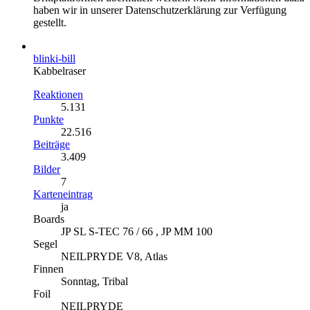
haben wir in unserer Datenschutzerklärung zur Verfügung
gestellt.
blinki-bill
Kabbelraser
Reaktionen
5.131
Punkte
22.516
Beiträge
3.409
Bilder
7
Karteneintrag
ja
Boards
JP SL S-TEC 76 / 66 , JP MM 100
Segel
NEILPRYDE V8, Atlas
Finnen
Sonntag, Tribal
Foil
NEILPRYDE