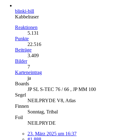
blinki-bill
Kabbelraser
Reaktionen
5.131
Punkte
22.516
Beiträge
3.409
Bilder
7
Karteneintrag
ja
Boards
JP SL S-TEC 76 / 66 , JP MM 100
Segel
NEILPRYDE V8, Atlas
Finnen
Sonntag, Tribal
Foil
NEILPRYDE
23. März 2025 um 16:37
#1.888