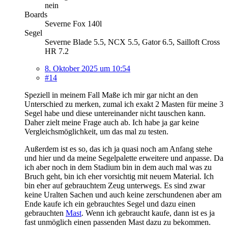
nein
Boards
Severne Fox 140l
Segel
Severne Blade 5.5, NCX 5.5, Gator 6.5, Sailloft Cross
HR 7.2
8. Oktober 2025 um 10:54
#14
Speziell in meinem Fall Maße ich mir gar nicht an den
Unterschied zu merken, zumal ich exakt 2 Masten für meine 3
Segel habe und diese untereinander nicht tauschen kann.
Daher zielt meine Frage auch ab. Ich habe ja gar keine
Vergleichsmöglichkeit, um das mal zu testen.
Außerdem ist es so, das ich ja quasi noch am Anfang stehe
und hier und da meine Segelpalette erweitere und anpasse. Da
ich aber noch in dem Stadium bin in dem auch mal was zu
Bruch geht, bin ich eher vorsichtig mit neuem Material. Ich
bin eher auf gebrauchtem Zeug unterwegs. Es sind zwar
keine Uralten Sachen und auch keine zerschundenen aber am
Ende kaufe ich ein gebrauchtes Segel und dazu einen
gebrauchten
Mast
. Wenn ich gebraucht kaufe, dann ist es ja
fast unmöglich einen passenden Mast dazu zu bekommen.