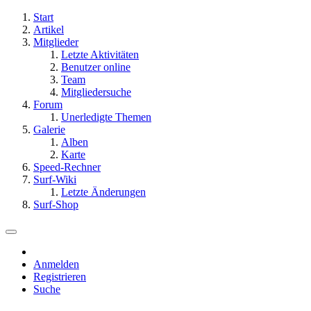
Start
Artikel
Mitglieder
Letzte Aktivitäten
Benutzer online
Team
Mitgliedersuche
Forum
Unerledigte Themen
Galerie
Alben
Karte
Speed-Rechner
Surf-Wiki
Letzte Änderungen
Surf-Shop
Anmelden
Registrieren
Suche