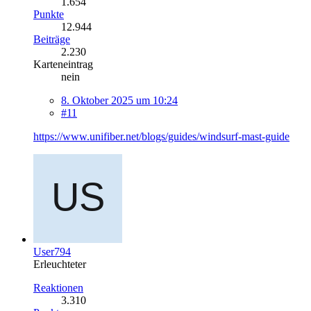
1.654
Punkte
12.944
Beiträge
2.230
Karteneintrag
nein
8. Oktober 2025 um 10:24
#11
https://www.unifiber.net/blogs/guides/windsurf-mast-guide
User794
Erleuchteter
Reaktionen
3.310