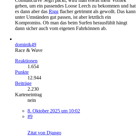
Constancurve Segrl packt, wird man etwas mehr Vorliek
geben, um ein passendes Loose Leech zu bekommen und hat
es dann aber das
Rigg
flacher getrimmt als gewollt. Das kann
unter Umständen gut passen, ist aber letztlich ein
Kompromiss. Ob man das beim Surfen herausfühlt hängt
dann sicher auch vom eigenen Fahrkönnen ab.
dominik49
Race & Wave
Reaktionen
1.654
Punkte
12.944
Beiträge
2.230
Karteneintrag
nein
8. Oktober 2025 um 10:02
#9
Zitat von Django