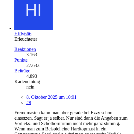
Hifly666
Erleuchteter
Reaktionen
3.163
Punkte
27.633
Beiträge
4.893
Karteneintrag
nein
8. Oktober 2025 um 10:01
#8
Fremdmasten kann man aber gerade bei Ezzy schon
einsetzen. Sagt er ja selber. Nur sind dann die Angaben zum
Vorlieks- und Schothorntrimm nicht mehr ganz stimmig.
Wenn man zum Beispiel eine Hardtopmast in ein