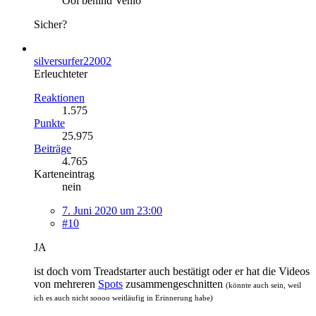
Ool behind Venlo
Sicher?
silversurfer22002
Erleuchteter
Reaktionen
1.575
Punkte
25.975
Beiträge
4.765
Karteneintrag
nein
7. Juni 2020 um 23:00
#10
JA
ist doch vom Treadstarter auch bestätigt oder er hat die Videos
von mehreren
Spots
zusammengeschnitten
(könnte auch sein, weil
ich es auch nicht soooo weitläufig in Erinnerung habe)