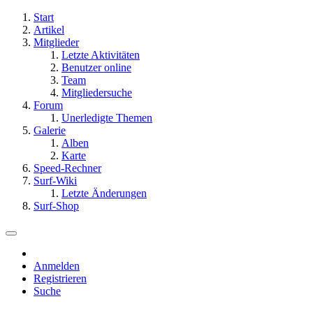
Start
Artikel
Mitglieder
Letzte Aktivitäten
Benutzer online
Team
Mitgliedersuche
Forum
Unerledigte Themen
Galerie
Alben
Karte
Speed-Rechner
Surf-Wiki
Letzte Änderungen
Surf-Shop
Anmelden
Registrieren
Suche