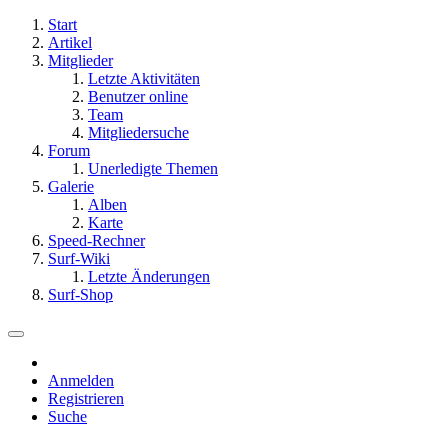
Start
Artikel
Mitglieder
Letzte Aktivitäten
Benutzer online
Team
Mitgliedersuche
Forum
Unerledigte Themen
Galerie
Alben
Karte
Speed-Rechner
Surf-Wiki
Letzte Änderungen
Surf-Shop
Anmelden
Registrieren
Suche