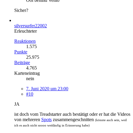
Ool behind Venlo
Sicher?
silversurfer22002
Erleuchteter
Reaktionen
1.575
Punkte
25.975
Beiträge
4.765
Karteneintrag
nein
7. Juni 2020 um 23:00
#10
JA
ist doch vom Treadstarter auch bestätigt oder er hat die Videos
von mehreren
Spots
zusammengeschnitten
(könnte auch sein, weil
ich es auch nicht soooo weitläufig in Erinnerung habe)