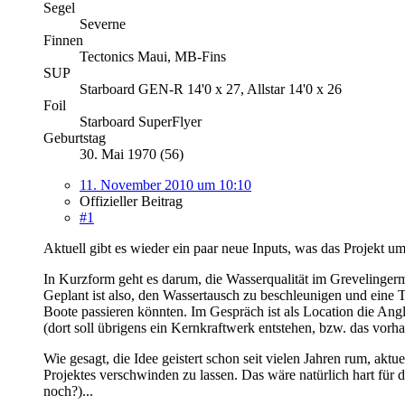
Segel
Severne
Finnen
Tectonics Maui, MB-Fins
SUP
Starboard GEN-R 14'0 x 27, Allstar 14'0 x 26
Foil
Starboard SuperFlyer
Geburtstag
30. Mai 1970 (56)
11. November 2010 um 10:10
Offizieller Beitrag
#1
Aktuell gibt es wieder ein paar neue Inputs, was das Projekt
In Kurzform geht es darum, die Wasserqualität im Grevelingerme
Geplant ist also, den Wassertausch zu beschleunigen und eine 
Boote passieren könnten. Im Gespräch ist als Location die Ang
(dort soll übrigens ein Kernkraftwerk entstehen, bzw. das vor
Wie gesagt, die Idee geistert schon seit vielen Jahren rum, ak
Projektes verschwinden zu lassen. Das wäre natürlich hart für 
noch?)...