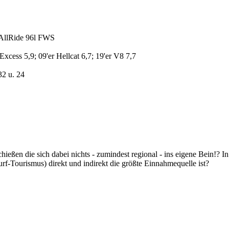
 AllRide 96l FWS
Excess 5,9; 09'er Hellcat 6,7; 19'er V8 7,7
32 u. 24
chießen die sich dabei nichts - zumindest regional - ins eigene Bein!? I
rf-Tourismus) direkt und indirekt die größte Einnahmequelle ist?