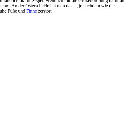
ch fänd ich ok für Segler. Wenn ich mir die Größenordnung dafür an
enehm. An der Osterschelde hat man das ja, je nachdem wie die
chuhe Füße und
Finne
zerstört.