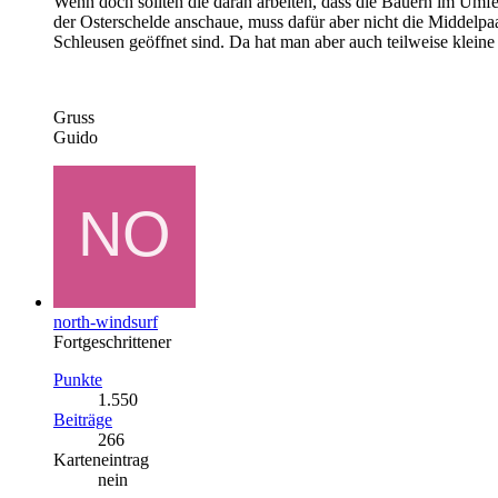
Wenn doch sollten die daran arbeiten, dass die Bauern im Umfe
der Osterschelde anschaue, muss dafür aber nicht die Middelpa
Schleusen geöffnet sind. Da hat man aber auch teilweise klei
Gruss
Guido
north-windsurf
Fortgeschrittener
Punkte
1.550
Beiträge
266
Karteneintrag
nein