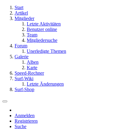
Start
Artikel
Mitglieder
Letzte Aktivitäten
Benutzer online
Team
Mitgliedersuche
Forum
Unerledigte Themen
Galerie
Alben
Karte
Speed-Rechner
Surf-Wiki
Letzte Änderungen
Surf-Shop
Anmelden
Registrieren
Suche