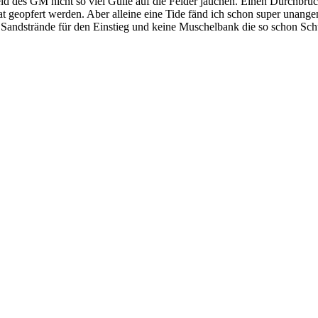
ld des GM nicht so viel Gülle auf die Felder jauchen. Einen Durchbru
at geopfert werden. Aber alleine eine Tide fänd ich schon super unang
ne Sandstrände für den Einstieg und keine Muschelbank die so schon S