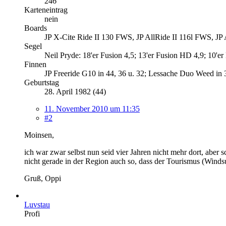
246
Karteneintrag
nein
Boards
JP X-Cite Ride II 130 FWS, JP AllRide II 116l FWS, JP
Segel
Neil Pryde: 18'er Fusion 4,5; 13'er Fusion HD 4,9; 10'er 
Finnen
JP Freeride G10 in 44, 36 u. 32; Lessache Duo Weed in 
Geburtstag
28. April 1982 (44)
11. November 2010 um 11:35
#2
Moinsen,
ich war zwar selbst nun seid vier Jahren nicht mehr dort, aber s
nicht gerade in der Region auch so, dass der Tourismus (Windsu
Gruß, Oppi
Luvstau
Profi