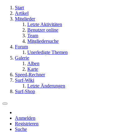
Start
Artikel
Mitglieder
Letzte Aktivitäten
Benutzer online
Team
Mitgliedersuche
Forum
Unerledigte Themen
Galerie
Alben
Karte
Speed-Rechner
Surf-Wiki
Letzte Änderungen
Surf-Shop
Anmelden
Registrieren
Suche