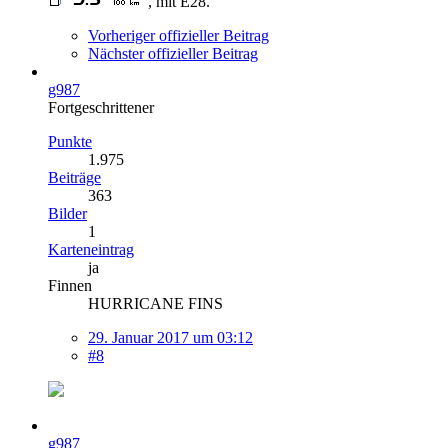
, mit E28.
Vorheriger offizieller Beitrag
Nächster offizieller Beitrag
g987
Fortgeschrittener
Punkte
1.975
Beiträge
363
Bilder
1
Karteneintrag
ja
Finnen
HURRICANE FINS
29. Januar 2017 um 03:12
#8
g987