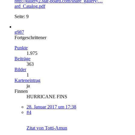
http://gallery2.star-board.com/share_gallery/…
ard_Catalog.pdf
Seite: 9
g987
Fortgeschrittener
Punkte
1.975
Beiträge
363
Bilder
1
Karteneintrag
ja
Finnen
HURRICANE FINS
28. Januar 2017 um 17:38
#4
Zitat von Totti-Amun