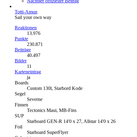
Nächster offizieller Beitrag
Totti-Amun
Sail your own way
Reaktionen
13.976
Punkte
230.871
Beiträge
40.497
Bilder
11
Karteneintrag
ja
Boards
Custom 130l, Starbord Kode
Segel
Severne
Finnen
Tectonics Maui, MB-Fins
SUP
Starboard GEN-R 14'0 x 27, Allstar 14'0 x 26
Foil
Starboard SuperFlyer