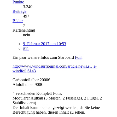
Punkte
3.240
Beiträge
497
Bilder
7
Karteneintrag
nein
9. Februar 2017 um 10:53
#11
Ein paar weitere Infos zum Starboard
Foil
:
http://www.windsurfjournal.com/article,news,s…e-
windfoil,6143
Carbonfoil über 2000€
Alufoil unter 900€
4 verschieden Komplett-Foils.
Modularer Aufbau (3 Masten, 2 Fuselages, 2 Flügel, 2
Stabilisatoren)
Der Inhalt kann nicht angezeigt werden, da Sie keine
Berechtigung haben, diesen Inhalt zu sehen.