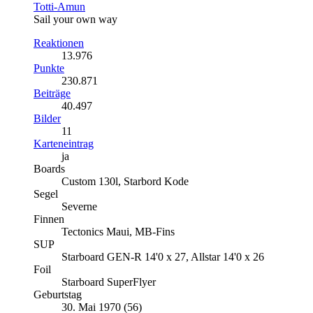
Totti-Amun
Sail your own way
Reaktionen
13.976
Punkte
230.871
Beiträge
40.497
Bilder
11
Karteneintrag
ja
Boards
Custom 130l, Starbord Kode
Segel
Severne
Finnen
Tectonics Maui, MB-Fins
SUP
Starboard GEN-R 14'0 x 27, Allstar 14'0 x 26
Foil
Starboard SuperFlyer
Geburtstag
30. Mai 1970 (56)