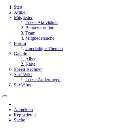
Start
Artikel
Mitglieder
Letzte Aktivitäten
Benutzer online
Team
Mitgliedersuche
Forum
Unerledigte Themen
Galerie
Alben
Karte
Speed-Rechner
Surf-Wiki
Letzte Änderungen
Surf-Shop
Anmelden
Registrieren
Suche