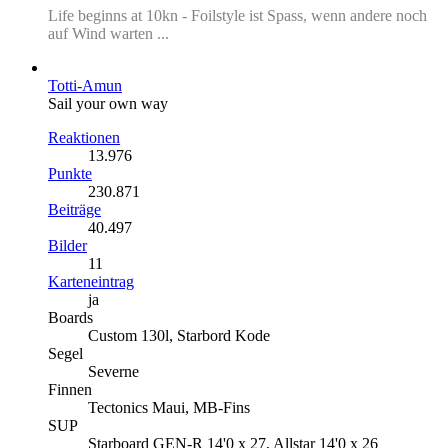
Life beginns at 10kn - Foilstyle ist Spass, wenn andere noch
auf Wind warten ...
Totti-Amun
Sail your own way
Reaktionen
13.976
Punkte
230.871
Beiträge
40.497
Bilder
11
Karteneintrag
ja
Boards
Custom 130l, Starbord Kode
Segel
Severne
Finnen
Tectonics Maui, MB-Fins
SUP
Starboard GEN-R 14'0 x 27, Allstar 14'0 x 26