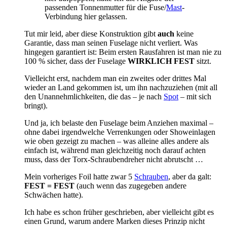
passenden Tonnenmutter für die Fuse/
Mast
-
Verbindung hier gelassen.
Tut mir leid, aber diese Konstruktion gibt
auch
keine
Garantie, dass man seinen Fuselage nicht verliert. Was
hingegen garantiert ist: Beim ersten Rausfahren ist man nie zu
100 % sicher, dass der Fuselage
WIRKLICH FEST
sitzt.
Vielleicht erst, nachdem man ein zweites oder drittes Mal
wieder an Land gekommen ist, um ihn nachzuziehen (mit all
den Unannehmlichkeiten, die das – je nach
Spot
– mit sich
bringt).
Und ja, ich belaste den Fuselage beim Anziehen maximal –
ohne dabei irgendwelche Verrenkungen oder Showeinlagen
wie oben gezeigt zu machen – was alleine alles andere als
einfach ist, während man gleichzeitig noch darauf achten
muss, dass der Torx-Schraubendreher nicht abrutscht …
Mein vorheriges Foil hatte zwar 5
Schrauben
, aber da galt:
FEST = FEST
(auch wenn das zugegeben andere
Schwächen hatte).
Ich habe es schon früher geschrieben, aber vielleicht gibt es
einen Grund, warum andere Marken dieses Prinzip nicht