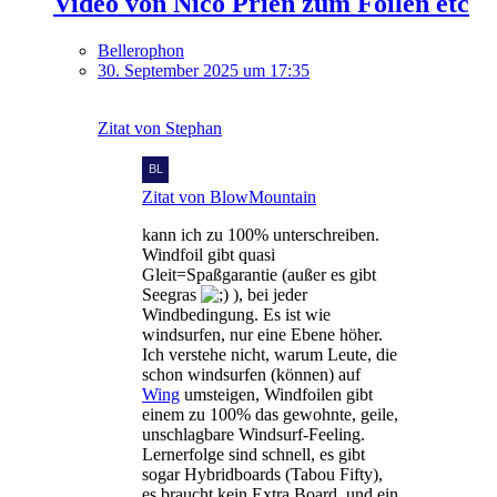
Video von Nico Prien zum Foilen etc
Bellerophon
30. September 2025 um 17:35
Zitat von Stephan
Zitat von BlowMountain
kann ich zu 100% unterschreiben.
Windfoil gibt quasi
Gleit=Spaßgarantie (außer es gibt
Seegras
), bei jeder
Windbedingung. Es ist wie
windsurfen, nur eine Ebene höher.
Ich verstehe nicht, warum Leute, die
schon windsurfen (können) auf
Wing
umsteigen, Windfoilen gibt
einem zu 100% das gewohnte, geile,
unschlagbare Windsurf-Feeling.
Lernerfolge sind schnell, es gibt
sogar Hybridboards (Tabou Fifty),
es braucht kein Extra Board, und ein