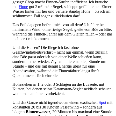
gesagt: Chop macht Finnen-Surfen ineffizient. Ich brauche
mit
Finne
gut 2 m² mehr Segel, schleppe gefühlt einen Eimer
Wasser hinter mir her und verliere ständig Höhe – bis ich im
schlimmsten Fall sogar zurücklaufen darf…
Das Foil dagegen befreit mich von all dem! Ich fahre bei
minimalem Wind, ohne riesige Segel, gleite von Böe zu Böe,
während die Finnen-Fahrer aus dem Gleiten fallen – oder gar
nicht erst reinkommen.
Und die Halsen? Die fliege ich fast ohne
Geschwindigkeitsverlust – nicht nur einmal, wenn zufällig
eine Böe passt oder ich von einer Welle schießen kann,
sondern immer wieder. Zigmal hintereinander, Stunde um
Stunde – und das mit genug Energie ubrig für eine
Abendsession, während die Finnenfahrer längst ihr 9+
Quadratmeter-Tuch einrollen.
Höheziehen in 1, 2 oder 3 Schlägen an die Luvseite, mit
Kursen, bei denen selbst Katamaran-Segler neidisch schauen,
wenn man an ihnen vorbeizieht.
Und das Ganze nicht irgendwo an einem exotischen
Spot
mit
konstanten 20 bis 30 Knoten Passatwind – sondern auf
böigem
Binnenwasser
, 20 Minuten bis maximal eine Stunde