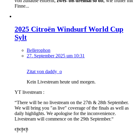
von zuhause entfernt,
zwei- bis dreimal so oft
, wie früher mit
Finne...
2025 Citroën Windsurf World Cup
Sylt
Bellerophon
27. September 2025 um 10:31
Zitat von daddy_o
Kein Livestream heute und morgen.
YT livestream :
“There will be no livestream on the 27th & 28th September.
We will bring you "as live" coverage of the finals as well as
daily highlights. We apologise for the inconvenience.
Livestream will commence on the 29th September.“
👎👎👎