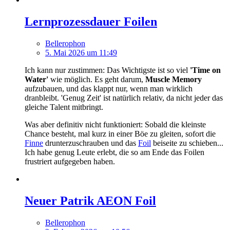
Lernprozessdauer Foilen
Bellerophon
5. Mai 2026 um 11:49
Ich kann nur zustimmen: Das Wichtigste ist so viel
'Time on
Water'
wie möglich. Es geht darum,
Muscle Memory
aufzubauen, und das klappt nur, wenn man wirklich
dranbleibt. 'Genug Zeit' ist natürlich relativ, da nicht jeder das
gleiche Talent mitbringt.
Was aber definitiv nicht funktioniert: Sobald die kleinste
Chance besteht, mal kurz in einer Böe zu gleiten, sofort die
Finne
drunterzuschrauben und das
Foil
beiseite zu schieben...
Ich habe genug Leute erlebt, die so am Ende das Foilen
frustriert aufgegeben haben.
Neuer Patrik AEON Foil
Bellerophon