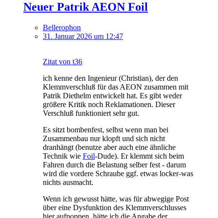
Neuer Patrik AEON Foil
Bellerophon
31. Januar 2026 um 12:47
Zitat von t36
ich kenne den Ingenieur (Christian), der den
Klemmverschluß für das AEON zusammen mit
Patrik Diethelm entwickelt hat. Es gibt weder
größere Kritik noch Reklamationen. Dieser
Verschluß funktioniert sehr gut.
Es sitzt bombenfest, selbst wenn man bei
Zusammenbau nur klopft und sich nicht
dranhängt (benutze aber auch eine ähnliche
Technik wie
Foil
-Dude). Er klemmt sich beim
Fahren durch die Belastung selber fest - darum
wird die vordere Schraube ggf. etwas locker-was
nichts ausmacht.
Wenn ich gewusst hätte, was für abwegige Post
über eine Dysfunktion des Klemmverschlusses
hier aufpoppen, hätte ich die Angabe der