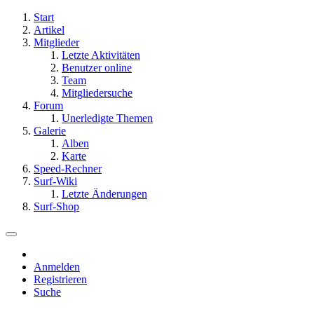
Start
Artikel
Mitglieder
Letzte Aktivitäten
Benutzer online
Team
Mitgliedersuche
Forum
Unerledigte Themen
Galerie
Alben
Karte
Speed-Rechner
Surf-Wiki
Letzte Änderungen
Surf-Shop
Anmelden
Registrieren
Suche