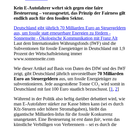
Kein E-Autofahrer wehrt sich gegen eine faire
Besteuerung – vorausgesetzt, das Prinzip der Fairness gilt
endlich auch für den fossilen Sektor.
Deutschland gibt jährlich 70 Milliarden Euro an Steuergeldern
aus, um fossile statt erneuerbare Energien zu fördern -
Sonnenseite - Ökologische Kommunikation mit Franz Alt
Laut dem Internationalen Währungsfonds (IWF) sind die
Subventionen für fossile Energieträger in Deutschland mit 1,9
Prozent der Wirtschaftsleistung immer
www.sonnenseite.com
Wie dieser Artikel auf Basis von Daten des DIW und des IWF
zeigt, gibt Deutschland jährlich unvorstellbare
70 Milliarden
Euro an Steuergeldern
aus, um fossile Energieträger zu
subventionieren. Jede ausgestoßene Tonne CO₂ wird somit in
Deutschland mit fast 100 Euro staatlich bezuschusst. [
1
,
2
]
Während in der Politik also heftig darüber debattiert wird, wie
man E-Autofahrer stärker zur Kasse bitten kann (sei es durch
Kfz-Steuern oder höhere Stromabgaben), bleibt das
gigantische Milliarden-Infus für die fossile Konkurrenz
unangetastet. Eine Besteuerung ist erst dann
fair
, wenn das
künstliche Verbilligen von Verbrennern – sei es durch die