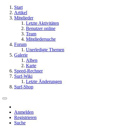
Start
Artikel
Mitglieder
Letzte Aktivitäten
Benutzer online
Team
Mitgliedersuche
Forum
Unerledigte Themen
Galerie
Alben
Karte
Speed-Rechner
Surf-Wiki
Letzte Änderungen
Surf-Shop
Anmelden
Registrieren
Suche