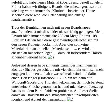
gefolgt und habe neues Material (Boards und Segel) zugelegt.
Früher haben wir übrigens Boards, die nahezu genauso breit
wie lang waren immer als „Klotüren“ bezeichnet. Heute
scheinen diese wohl die Offenbarung und einzige
Kaufalternative.
Trotz der Bemühungen mich mit neuen Boardshapes
anzufreunden ist mir dies leider nie so richtig gelungen. Mein
Favorit blieb immer meine alte 280 cm Mega Rat mit 108
Liter. Im Gleiten hielt diese geschwindigkeitstechnisch mit
den neuen Kollegen locker mit. Aber dies soll keine
Materialkritik an aktuellem Material sein …. es wird am
ehesten an mir selber liegen…. dass ich insbesondere Halsen
scheinbar verlernt habe.
Aufgrund dessen habe ich jüngst zumindest nach neueren
Boards / Shapes gesucht, die mir vielleicht fahrtechnisch mehr
entgegen kommen ….halt etwas schmaler sind und dafür
einen Tick länger (Oldschool :D). So bin ich dann auf
Windcraft-Sports und Thorsten gekommen, der mich beratend
unter seine Fittiche genommen hat und mich davon überzeugt
hat, es mit dem Patrik f-ride zu probieren. An dieser Stelle
danke an Thorsten für den sympathischen unkomplizierten
Kontakt und Ablauf der Transaktion.