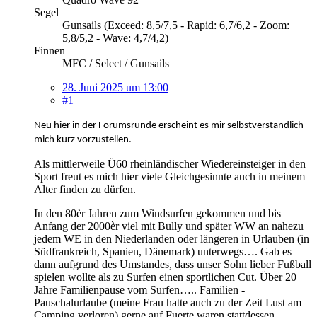
Segel
Gunsails (Exceed: 8,5/7,5 - Rapid: 6,7/6,2 - Zoom:
5,8/5,2 - Wave: 4,7/4,2)
Finnen
MFC / Select / Gunsails
28. Juni 2025 um 13:00
#1
Neu hier in der Forumsrunde erscheint es mir selbstverständlich
mich kurz vorzustellen.
Als mittlerweile Ü60 rheinländischer Wiedereinsteiger in den
Sport freut es mich hier viele Gleichgesinnte auch in meinem
Alter finden zu dürfen.
In den 80èr Jahren zum Windsurfen gekommen und bis
Anfang der 2000èr viel mit Bully und später WW an nahezu
jedem WE in den Niederlanden oder längeren in Urlauben (in
Südfrankreich, Spanien, Dänemark) unterwegs…. Gab es
dann aufgrund des Umstandes, dass unser Sohn lieber Fußball
spielen wollte als zu Surfen einen sportlichen Cut. Über 20
Jahre Familienpause vom Surfen….. Familien -
Pauschalurlaube (meine Frau hatte auch zu der Zeit Lust am
Camping verloren) gerne auf Fuerte waren stattdessen