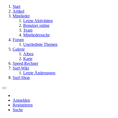
Start
Artikel
Mitglieder
Letzte Aktivitäten
Benutzer online
Team
Mitgliedersuche
Forum
Unerledigte Themen
Galerie
Alben
Karte
Speed-Rechner
Surf-Wiki
Letzte Änderungen
Surf-Shop
Anmelden
Registrieren
Suche