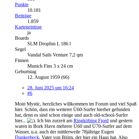
Punkte
10.181
Beiträge
1.859
Karteneintrag
ja
Boards
SLM DropInn L 186 l
Segel
Vandal Sails Venture 7,2 qm
Finnen
Munich Fins 3 x 24 cm
Geburtstag
12. August 1959 (66)
28. Juni 2025 um 16:24
#6
Moin Mystic, herzliches willkommen im Forum und viel Spaß
hier. Schön, dass ein weiterer Ü60-Surfer hierher gefunden
hat, denn es sind schon einige und auch old-school-Surfer
hier...
. Ich bin zurzeit am
Ringköbing Fjord
und gestern
waren in Bork Havn mehrere Ü60 und Ü70-Surfer auf dem
Wasser, u.a. auch der mittlerweile 78jährige Eugen
Dunkerbeck
, Vater von Björn, der hier ein Haus hat. Also