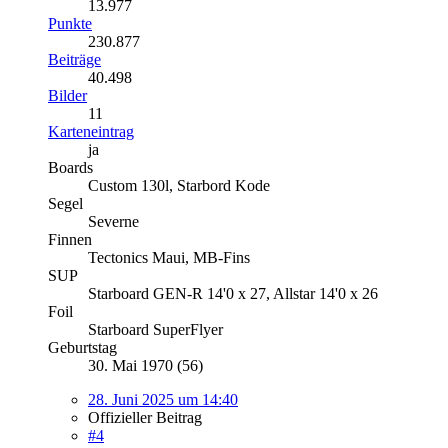
13.977
Punkte
230.877
Beiträge
40.498
Bilder
11
Karteneintrag
ja
Boards
Custom 130l, Starbord Kode
Segel
Severne
Finnen
Tectonics Maui, MB-Fins
SUP
Starboard GEN-R 14'0 x 27, Allstar 14'0 x 26
Foil
Starboard SuperFlyer
Geburtstag
30. Mai 1970 (56)
28. Juni 2025 um 14:40
Offizieller Beitrag
#4