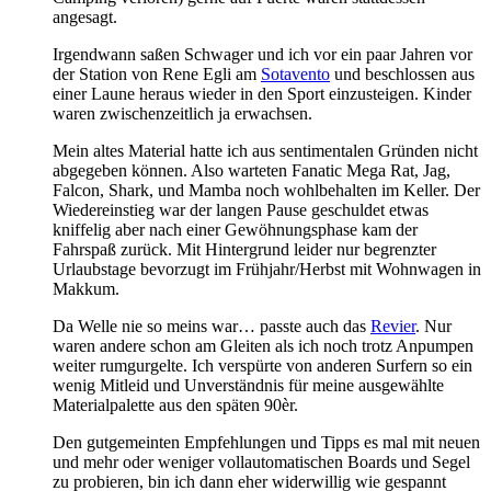
angesagt.
Irgendwann saßen Schwager und ich vor ein paar Jahren vor
der Station von Rene Egli am
Sotavento
und beschlossen aus
einer Laune heraus wieder in den Sport einzusteigen. Kinder
waren zwischenzeitlich ja erwachsen.
Mein altes Material hatte ich aus sentimentalen Gründen nicht
abgegeben können. Also warteten Fanatic Mega Rat, Jag,
Falcon, Shark, und Mamba noch wohlbehalten im Keller. Der
Wiedereinstieg war der langen Pause geschuldet etwas
kniffelig aber nach einer Gewöhnungsphase kam der
Fahrspaß zurück. Mit Hintergrund leider nur begrenzter
Urlaubstage bevorzugt im Frühjahr/Herbst mit Wohnwagen in
Makkum.
Da Welle nie so meins war… passte auch das
Revier
. Nur
waren andere schon am Gleiten als ich noch trotz Anpumpen
weiter rumgurgelte. Ich verspürte von anderen Surfern so ein
wenig Mitleid und Unverständnis für meine ausgewählte
Materialpalette aus den späten 90èr.
Den gutgemeinten Empfehlungen und Tipps es mal mit neuen
und mehr oder weniger vollautomatischen Boards und Segel
zu probieren, bin ich dann eher widerwillig wie gespannt