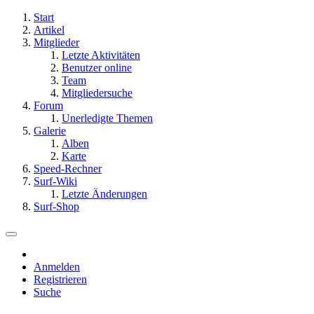
Start
Artikel
Mitglieder
Letzte Aktivitäten
Benutzer online
Team
Mitgliedersuche
Forum
Unerledigte Themen
Galerie
Alben
Karte
Speed-Rechner
Surf-Wiki
Letzte Änderungen
Surf-Shop
Anmelden
Registrieren
Suche