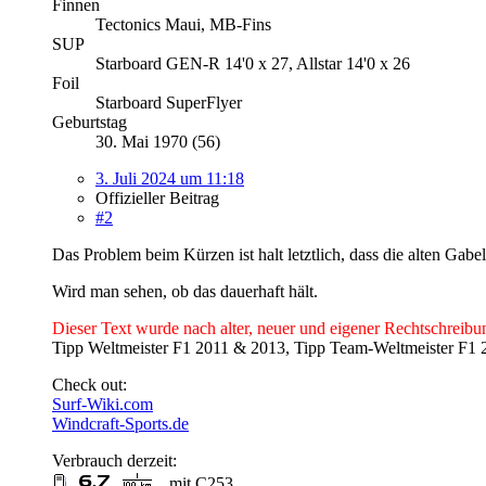
Finnen
Tectonics Maui, MB-Fins
SUP
Starboard GEN-R 14'0 x 27, Allstar 14'0 x 26
Foil
Starboard SuperFlyer
Geburtstag
30. Mai 1970 (56)
3. Juli 2024 um 11:18
Offizieller Beitrag
#2
Das Problem beim Kürzen ist halt letztlich, dass die alten G
Wird man sehen, ob das dauerhaft hält.
Dieser Text wurde nach alter, neuer und eigener Rechtschreibun
Tipp Weltmeister F1 2011 & 2013, Tipp Team-Weltmeister F1 2
Check out:
Surf-Wiki.com
Windcraft-Sports.de
Verbrauch derzeit:
, mit C253.