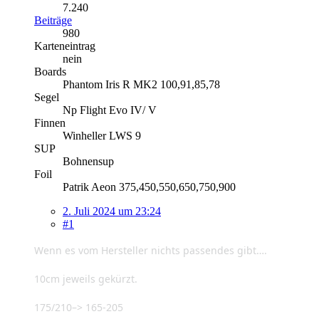
7.240
Beiträge
980
Karteneintrag
nein
Boards
Phantom Iris R MK2 100,91,85,78
Segel
Np Flight Evo IV/ V
Finnen
Winheller LWS 9
SUP
Bohnensup
Foil
Patrik Aeon 375,450,550,650,750,900
2. Juli 2024 um 23:24
#1
Wenn es vom Hersteller nichts passendes gibt….
10cm jeweils gekürzt.
175/210–> 165-205