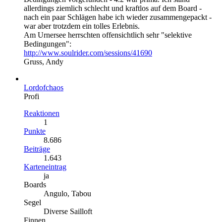
allerdings ziemlich schlecht und kraftlos auf dem Board -
nach ein paar Schlägen habe ich wieder zusammengepackt -
war aber trotzdem ein tolles Erlebnis.
Am Urnersee herrschten offensichtlich sehr "selektive
Bedingungen":
http://www.soulrider.com/sessions/41690
Gruss, Andy
Lordofchaos
Profi
Reaktionen
1
Punkte
8.686
Beiträge
1.643
Karteneintrag
ja
Boards
Angulo, Tabou
Segel
Diverse Sailloft
Finnen