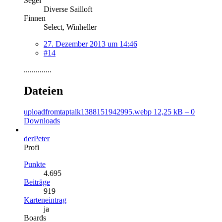
Segel
Diverse Sailloft
Finnen
Select, Winheller
27. Dezember 2013 um 14:46
#14
..............
Dateien
uploadfromtaptalk1388151942995.webp
12,25 kB – 0
Downloads
derPeter
Profi
Punkte
4.695
Beiträge
919
Karteneintrag
ja
Boards