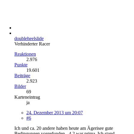
doubleheelslide
Verhinderter Racer
Reaktionen
2.976
Punkte
19.601
Beiträge
2.923
Bilder
69
Karteneintrag
ja
24. Dezember 2013 um 20:07
#6
Ich und ca. 20 andere haben heute am Ägerisee gute
Bedingungen vorgefunden - 4.2 war prima. Ich stand