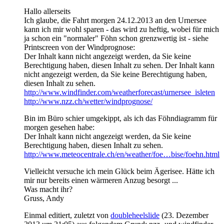
Hallo allerseits
Ich glaube, die Fahrt morgen 24.12.2013 an den Urnersee
kann ich mir wohl sparen - das wird zu heftig, wobei für mich
ja schon ein "normaler" Föhn schon grenzwertig ist - siehe
Printscreen von der Windprognose:
Der Inhalt kann nicht angezeigt werden, da Sie keine
Berechtigung haben, diesen Inhalt zu sehen.
Der Inhalt kann
nicht angezeigt werden, da Sie keine Berechtigung haben,
diesen Inhalt zu sehen.
http://www.windfinder.com/weatherforecast/urnersee_isleten
http://www.nzz.ch/wetter/windprognose/
Bin im Büro schier umgekippt, als ich das Föhndiagramm für
morgen gesehen habe:
Der Inhalt kann nicht angezeigt werden, da Sie keine
Berechtigung haben, diesen Inhalt zu sehen.
http://www.meteocentrale.ch/en/weather/foe…bise/foehn.html
Vielleicht versuche ich mein Glück beim Ägerisee. Hätte ich
mir nur bereits einen wärmeren Anzug besorgt ...
Was macht ihr?
Gruss, Andy
Einmal editiert, zuletzt von
doubleheelslide
(
23. Dezember