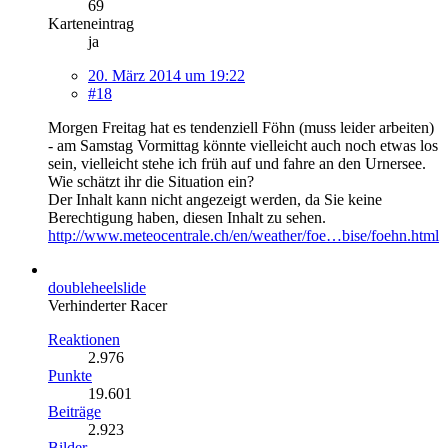
69
Karteneintrag
ja
20. März 2014 um 19:22
#18
Morgen Freitag hat es tendenziell Föhn (muss leider arbeiten)
- am Samstag Vormittag könnte vielleicht auch noch etwas los
sein, vielleicht stehe ich früh auf und fahre an den Urnersee.
Wie schätzt ihr die Situation ein?
Der Inhalt kann nicht angezeigt werden, da Sie keine
Berechtigung haben, diesen Inhalt zu sehen.
http://www.meteocentrale.ch/en/weather/foe…bise/foehn.html
doubleheelslide
Verhinderter Racer
Reaktionen
2.976
Punkte
19.601
Beiträge
2.923
Bilder