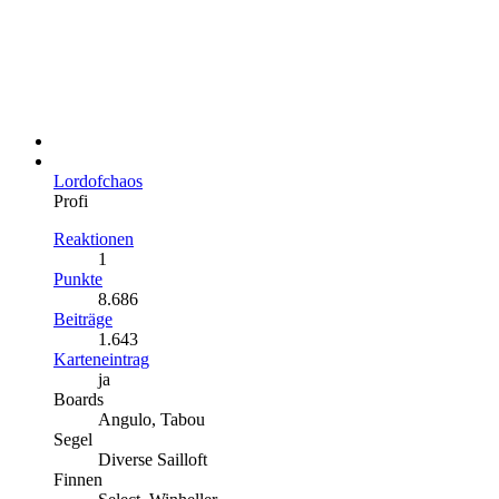
Lordofchaos
Profi
Reaktionen
1
Punkte
8.686
Beiträge
1.643
Karteneintrag
ja
Boards
Angulo, Tabou
Segel
Diverse Sailloft
Finnen