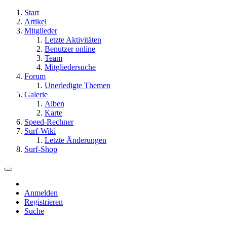
Start
Artikel
Mitglieder
Letzte Aktivitäten
Benutzer online
Team
Mitgliedersuche
Forum
Unerledigte Themen
Galerie
Alben
Karte
Speed-Rechner
Surf-Wiki
Letzte Änderungen
Surf-Shop
Anmelden
Registrieren
Suche