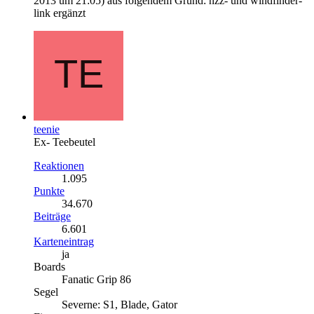
2013 um 21:05
) aus folgendem Grund: nzz- und windfinder-
link ergänzt
teenie
Ex- Teebeutel
Reaktionen
1.095
Punkte
34.670
Beiträge
6.601
Karteneintrag
ja
Boards
Fanatic Grip 86
Segel
Severne: S1, Blade, Gator