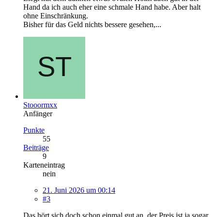
Hand da ich auch eher eine schmale Hand habe. Aber halt
ohne Einschränkung.
Bisher für das Geld nichts bessere gesehen,...
Stooormxx
Anfänger
Punkte
55
Beiträge
9
Karteneintrag
nein
21. Juni 2026 um 00:14
#3
Das hört sich doch schon einmal gut an, der Preis ist ja sogar