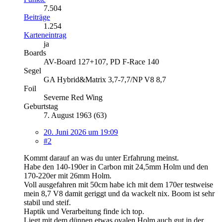
7.504
Beiträge
1.254
Karteneintrag
ja
Boards
AV-Board 127+107, PD F-Race 140
Segel
GA Hybrid&Matrix 3,7-7,7/NP V8 8,7
Foil
Severne Red Wing
Geburtstag
7. August 1963 (63)
20. Juni 2026 um 19:09
#2
Kommt darauf an was du unter Erfahrung meinst.
Habe den 140-190er in Carbon mit 24,5mm Holm und den
170-220er mit 26mm Holm.
Voll ausgefahren mit 50cm habe ich mit dem 170er testweise
mein 8,7 V8 damit geriggt und da wackelt nix. Boom ist sehr
stabil und steif.
Haptik und Verarbeitung finde ich top.
Liegt mit dem dünnen etwas ovalen Holm auch gut in der