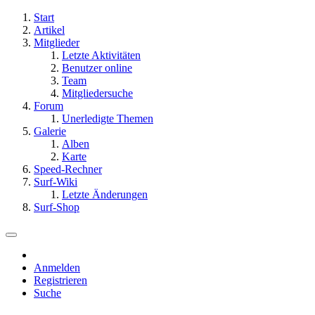
Start
Artikel
Mitglieder
Letzte Aktivitäten
Benutzer online
Team
Mitgliedersuche
Forum
Unerledigte Themen
Galerie
Alben
Karte
Speed-Rechner
Surf-Wiki
Letzte Änderungen
Surf-Shop
Anmelden
Registrieren
Suche