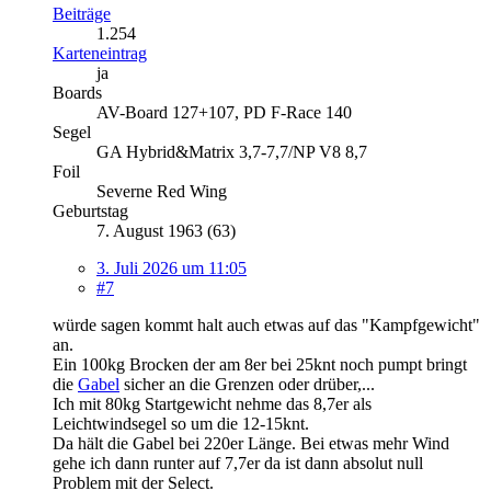
Beiträge
1.254
Karteneintrag
ja
Boards
AV-Board 127+107, PD F-Race 140
Segel
GA Hybrid&Matrix 3,7-7,7/NP V8 8,7
Foil
Severne Red Wing
Geburtstag
7. August 1963 (63)
3. Juli 2026 um 11:05
#7
würde sagen kommt halt auch etwas auf das "Kampfgewicht"
an.
Ein 100kg Brocken der am 8er bei 25knt noch pumpt bringt
die
Gabel
sicher an die Grenzen oder drüber,...
Ich mit 80kg Startgewicht nehme das 8,7er als
Leichtwindsegel so um die 12-15knt.
Da hält die Gabel bei 220er Länge. Bei etwas mehr Wind
gehe ich dann runter auf 7,7er da ist dann absolut null
Problem mit der Select.