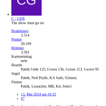
C - GER
The show must go on
Reaktionen
2.514
Punkte
20.199
Beiträge
3.501
Karteneintrag
nein
Boards
Patrik f-ride 125, f-cross 136, f-cross 113, f-wave 95
Segel
Patrik, Neil Pryde, KA Sails, S2maui,
Finnen
Patrik, Lessacher, MB, K4, Select
13. Mai 2024 um 16:32
#7