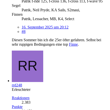
Patrik f-ride 125, f-cross 136, f-cross 113, f-wave 95
Segel
Patrik, Neil Pryde, KA Sails, S2maui,
Finnen
Patrik, Lessacher, MB, K4, Select
16. September 2025 um 20:12
#8
Diesen Sommer bin ich die 25er öfter gefahren. Selbst bei
sehr ruppigen Bedingungen eine top
Finne
.
rrd248
Erleuchteter
Reaktionen
2.383
Punkte