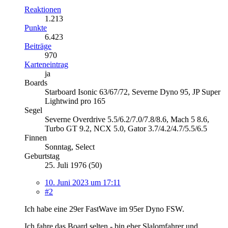
Reaktionen
1.213
Punkte
6.423
Beiträge
970
Karteneintrag
ja
Boards
Starboard Isonic 63/67/72, Severne Dyno 95, JP Super
Lightwind pro 165
Segel
Severne Overdrive 5.5/6.2/7.0/7.8/8.6, Mach 5 8.6,
Turbo GT 9.2, NCX 5.0, Gator 3.7/4.2/4.7/5.5/6.5
Finnen
Sonntag, Select
Geburtstag
25. Juli 1976 (50)
10. Juni 2023 um 17:11
#2
Ich habe eine 29er FastWave im 95er Dyno FSW.
Ich fahre das Board selten - bin eher Slalomfahrer und