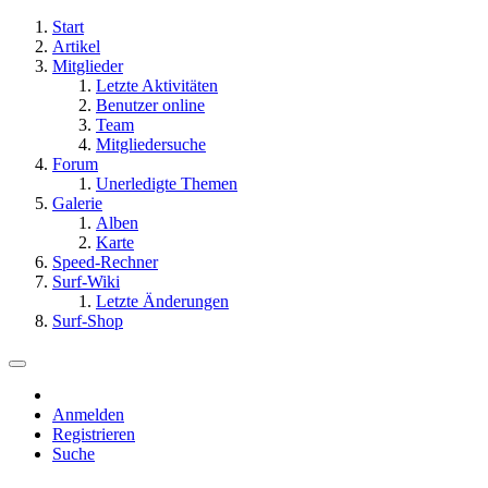
Start
Artikel
Mitglieder
Letzte Aktivitäten
Benutzer online
Team
Mitgliedersuche
Forum
Unerledigte Themen
Galerie
Alben
Karte
Speed-Rechner
Surf-Wiki
Letzte Änderungen
Surf-Shop
Anmelden
Registrieren
Suche