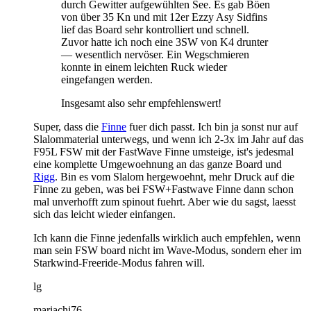
durch Gewitter aufgewühlten See. Es gab Böen
von über 35 Kn und mit 12er Ezzy Asy Sidfins
lief das Board sehr kontrolliert und schnell.
Zuvor hatte ich noch eine 3SW von K4 drunter
— wesentlich nervöser. Ein Wegschmieren
konnte in einem leichten Ruck wieder
eingefangen werden.
Insgesamt also sehr empfehlenswert!
Super, dass die
Finne
fuer dich passt. Ich bin ja sonst nur auf
Slalommaterial unterwegs, und wenn ich 2-3x im Jahr auf das
F95L FSW mit der FastWave Finne umsteige, ist's jedesmal
eine komplette Umgewoehnung an das ganze Board und
Rigg
. Bin es vom Slalom hergewoehnt, mehr Druck auf die
Finne zu geben, was bei FSW+Fastwave Finne dann schon
mal unverhofft zum spinout fuehrt. Aber wie du sagst, laesst
sich das leicht wieder einfangen.
Ich kann die Finne jedenfalls wirklich auch empfehlen, wenn
man sein FSW board nicht im Wave-Modus, sondern eher im
Starkwind-Freeride-Modus fahren will.
lg
mariachi76