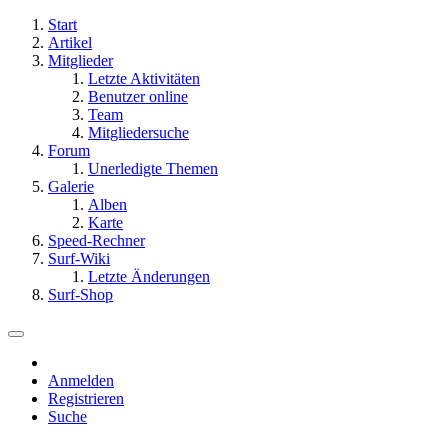
Start
Artikel
Mitglieder
Letzte Aktivitäten
Benutzer online
Team
Mitgliedersuche
Forum
Unerledigte Themen
Galerie
Alben
Karte
Speed-Rechner
Surf-Wiki
Letzte Änderungen
Surf-Shop
Anmelden
Registrieren
Suche