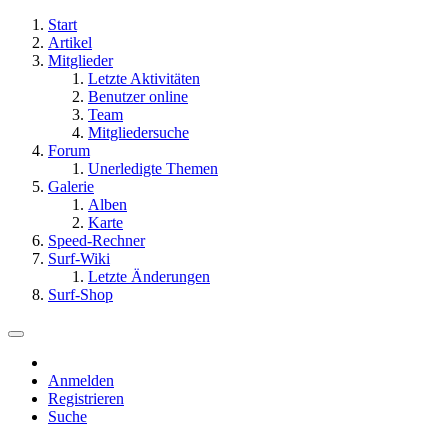
Start
Artikel
Mitglieder
Letzte Aktivitäten
Benutzer online
Team
Mitgliedersuche
Forum
Unerledigte Themen
Galerie
Alben
Karte
Speed-Rechner
Surf-Wiki
Letzte Änderungen
Surf-Shop
Anmelden
Registrieren
Suche