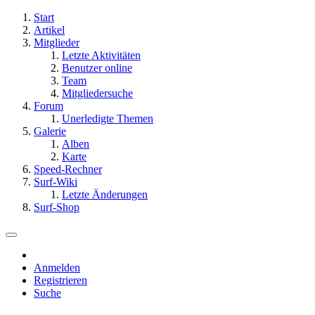
Start
Artikel
Mitglieder
Letzte Aktivitäten
Benutzer online
Team
Mitgliedersuche
Forum
Unerledigte Themen
Galerie
Alben
Karte
Speed-Rechner
Surf-Wiki
Letzte Änderungen
Surf-Shop
Anmelden
Registrieren
Suche