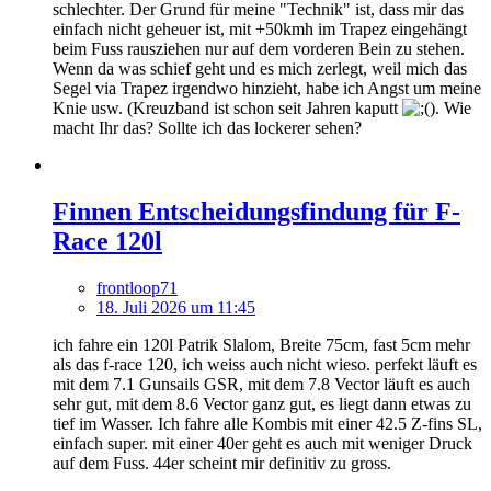
schlechter. Der Grund für meine "Technik" ist, dass mir das
einfach nicht geheuer ist, mit +50kmh im Trapez eingehängt
beim Fuss rausziehen nur auf dem vorderen Bein zu stehen.
Wenn da was schief geht und es mich zerlegt, weil mich das
Segel via Trapez irgendwo hinzieht, habe ich Angst um meine
Knie usw. (Kreuzband ist schon seit Jahren kaputt
). Wie
macht Ihr das? Sollte ich das lockerer sehen?
Finnen Entscheidungsfindung für F-
Race 120l
frontloop71
18. Juli 2026 um 11:45
ich fahre ein 120l Patrik Slalom, Breite 75cm, fast 5cm mehr
als das f-race 120, ich weiss auch nicht wieso. perfekt läuft es
mit dem 7.1 Gunsails GSR, mit dem 7.8 Vector läuft es auch
sehr gut, mit dem 8.6 Vector ganz gut, es liegt dann etwas zu
tief im Wasser. Ich fahre alle Kombis mit einer 42.5 Z-fins SL,
einfach super. mit einer 40er geht es auch mit weniger Druck
auf dem Fuss. 44er scheint mir definitiv zu gross.