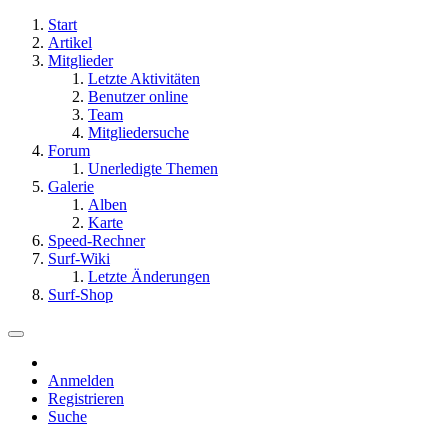
Start
Artikel
Mitglieder
Letzte Aktivitäten
Benutzer online
Team
Mitgliedersuche
Forum
Unerledigte Themen
Galerie
Alben
Karte
Speed-Rechner
Surf-Wiki
Letzte Änderungen
Surf-Shop
Anmelden
Registrieren
Suche