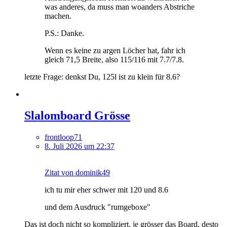
was anderes, da muss man woanders Abstriche
machen.
P.S.: Danke.
Wenn es keine zu argen Löcher hat, fahr ich
gleich 71,5 Breite, also 115/116 mit 7.7/7.8.
letzte Frage: denkst Du, 125l ist zu klein für 8.6?
Slalomboard Grösse
frontloop71
8. Juli 2026 um 22:37
Zitat von dominik49
ich tu mir eher schwer mit 120 und 8.6
und dem Ausdruck "rumgeboxe"
Das ist doch nicht so kompliziert, je grösser das Board, desto