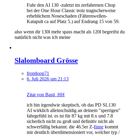
Fuhr den AI 130 -zuletzt im zerfahrenen Chop
bei der One Hour Classic trotz tragischerweise
erheblichem Noseschaden (Fährenwellen-
Katapult ca auf Platz 5.) auf Endrang 15 von 59.
also wenn dir 130l mehr spass macht als 120l begreifst du
natürlich nicht was ich meine
Slalomboard Grösse
frontloop71
6. Juli 2026 um 21:13
Zitat von Basti_HH
ich bin irgendwie skeptisch, ob das PD SL130
AI wirklich alleinschuldig an deinem "sperrigen"
fahrgefühl ist. es ist für 87 kg mit 8.x und 7.8
sicherlich nicht zu groß und definitiv nicht als
schwerfällig bekannt. die 46.5er Z-
finne
kommt
mir deutlich überdimensioniert vor, welcher typ /