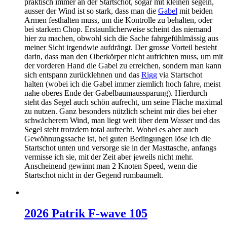
praktisch immer an der Startschot, sogar mit kleinen segeln,
ausser der Wind ist so stark, dass man die
Gabel
mit beiden
Armen festhalten muss, um die Kontrolle zu behalten, oder
bei starkem Chop. Erstaunlicherweise scheint das niemand
hier zu machen, obwohl sich die Sache fahrgefühlmässig aus
meiner Sicht irgendwie aufdrängt. Der grosse Vorteil besteht
darin, dass man den Oberkörper nicht aufrichten muss, um mit
der vorderen Hand die Gabel zu erreichen, sondern man kann
sich entspann zurücklehnen und das
Rigg
via Startschot
halten (wobei ich die Gabel immer ziemlich hoch fahre, meist
nahe oberes Ende der Gabelbaumaussparung). Hierdurch
steht das Segel auch schön aufrecht, um seine Fläche maximal
zu nutzen. Ganz besonders nützlich scheint mir dies bei eher
schwächerem Wind, man liegt weit über dem Wasser und das
Segel steht trotzdem total aufrecht. Wobei es aber auch
Gewöhnungssache ist, bei guten Bedingungen löse ich die
Startschot unten und versorge sie in der Masttasche, anfangs
vermisse ich sie, mit der Zeit aber jeweils nicht mehr.
Anscheinend gewinnt man 2 Knoten Speed, wenn die
Startschot nicht in der Gegend rumbaumelt.
2026 Patrik F-wave 105