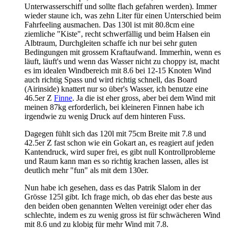
Unterwasserschiff und sollte flach gefahren werden). Immer
wieder staune ich, was zehn Liter für einen Unterschied beim
Fahrfeeling ausmachen. Das 130l ist mit 80.8cm eine
ziemliche "Kiste", recht schwerfällig und beim Halsen ein
Albtraum, Durchgleiten schaffe ich nur bei sehr guten
Bedingungen mit grossem Kraftaufwand. Immerhin, wenn es
läuft, läuft's und wenn das Wasser nicht zu choppy ist, macht
es im idealen Windbereich mit 8.6 bei 12-15 Knoten Wind
auch richtig Spass und wird richtig schnell, das Board
(Airinside) knattert nur so über's Wasser, ich benutze eine
46.5er Z
Finne
. Ja die ist eher gross, aber bei dem Wind mit
meinen 87kg erforderlich, bei kleineren Finnen habe ich
irgendwie zu wenig Druck auf dem hinteren Fuss.
Dagegen fühlt sich das 120l mit 75cm Breite mit 7.8 und
42.5er Z fast schon wie ein Gokart an, es reagiert auf jeden
Kantendruck, wird super frei, es gibt null Kontrollprobleme
und Raum kann man es so richtig krachen lassen, alles ist
deutlich mehr "fun" als mit dem 130er.
Nun habe ich gesehen, dass es das Patrik Slalom in der
Grösse 125l gibt. Ich frage mich, ob das eher das beste aus
den beiden oben genannten Welten vereinigt oder eher das
schlechte, indem es zu wenig gross ist für schwächeren Wind
mit 8.6 und zu klobig für mehr Wind mit 7.8.