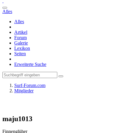
Alles
Alles
Artikel
Forum
Galerie
Lexikon
Seiten
Erweiterte Suche
Surf-Forum.com
Mitglieder
maju1013
Finnenglüher