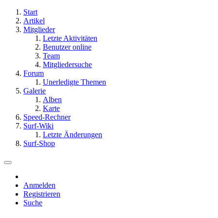
Start
Artikel
Mitglieder
Letzte Aktivitäten
Benutzer online
Team
Mitgliedersuche
Forum
Unerledigte Themen
Galerie
Alben
Karte
Speed-Rechner
Surf-Wiki
Letzte Änderungen
Surf-Shop
Anmelden
Registrieren
Suche