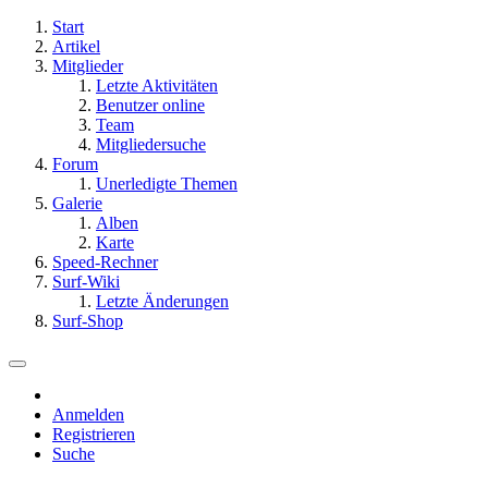
Start
Artikel
Mitglieder
Letzte Aktivitäten
Benutzer online
Team
Mitgliedersuche
Forum
Unerledigte Themen
Galerie
Alben
Karte
Speed-Rechner
Surf-Wiki
Letzte Änderungen
Surf-Shop
Anmelden
Registrieren
Suche