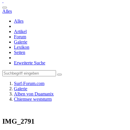
Alles
Alles
Artikel
Forum
Galerie
Lexikon
Seiten
Erweiterte Suche
Surf-Forum.com
Galerie
Alben von Duamanix
Chiemsee weststurm
IMG_2791