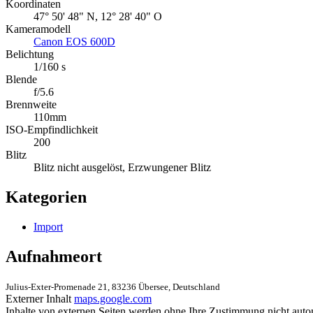
Koordinaten
47° 50' 48" N, 12° 28' 40" O
Kameramodell
Canon EOS 600D
Belichtung
1/160 s
Blende
f/5.6
Brennweite
110mm
ISO-Empfindlichkeit
200
Blitz
Blitz nicht ausgelöst, Erzwungener Blitz
Kategorien
Import
Aufnahmeort
Julius-Exter-Promenade 21, 83236 Übersee, Deutschland
Externer Inhalt
maps.google.com
Inhalte von externen Seiten werden ohne Ihre Zustimmung nicht auto