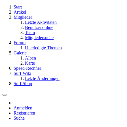
Start
Artikel
Mitglieder
Letzte Aktivitäten
Benutzer online
Team
Mitgliedersuche
Forum
Unerledigte Themen
Galerie
Alben
Karte
Speed-Rechner
Surf-Wiki
Letzte Änderungen
Surf-Shop
Anmelden
Registrieren
Suche