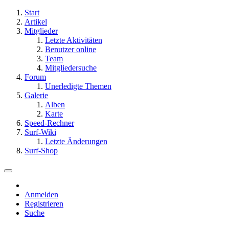
Start
Artikel
Mitglieder
Letzte Aktivitäten
Benutzer online
Team
Mitgliedersuche
Forum
Unerledigte Themen
Galerie
Alben
Karte
Speed-Rechner
Surf-Wiki
Letzte Änderungen
Surf-Shop
Anmelden
Registrieren
Suche