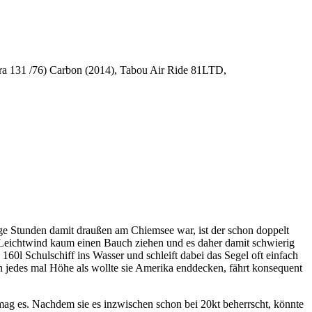
ura 131 /76) Carbon (2014), Tabou Air Ride 81LTD,
nige Stunden damit draußen am Chiemsee war, ist der schon doppelt
ei Leichtwind kaum einen Bauch ziehen und es daher damit schwierig
160l Schulschiff ins Wasser und schleift dabei das Segel oft einfach
en jedes mal Höhe als wollte sie Amerika enddecken, fährt konsequent
ag es. Nachdem sie es inzwischen schon bei 20kt beherrscht, könnte