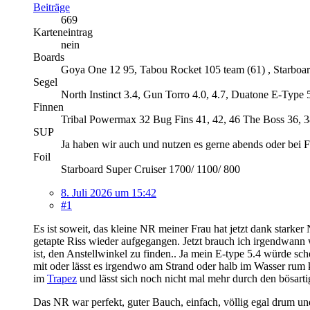
Beiträge
669
Karteneintrag
nein
Boards
Goya One 12 95, Tabou Rocket 105 team (61) , Starboar
Segel
North Instinct 3.4, Gun Torro 4.0, 4.7, Duatone E-Type 5
Finnen
Tribal Powermax 32 Bug Fins 41, 42, 46 The Boss 36, 
SUP
Ja haben wir auch und nutzen es gerne abends oder bei 
Foil
Starboard Super Cruiser 1700/ 1100/ 800
8. Juli 2026 um 15:42
#1
Es ist soweit, das kleine NR meiner Frau hat jetzt dank starke
getapte Riss wieder aufgegangen. Jetzt brauch ich irgendwann 
ist, den Anstellwinkel zu finden.. Ja mein E-type 5.4 würde sch
mit oder lässt es irgendwo am Strand oder halb im Wasser rum 
im
Trapez
und lässt sich noch nicht mal mehr durch den bösa
Das NR war perfekt, guter Bauch, einfach, völlig egal drum u