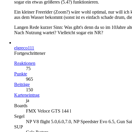
sogar ein etwas größeres (5.4?) funktionieren.
Ein kleiner Freerider (Zoom?) wäre wohl optimal, nur will ich 
aus dem Wasser bekommt (sonst ist es einfach schade drum, di
Langen Rede kurzer Sinn: Was gibt's denn da so im 10Jahre alte
Nach Nutzung wartet? Vielleicht sogar ein NR?
elgreco111
Fortgeschrittener
Reaktionen
75
Punkte
965
Beiträge
150
Karteneintrag
ja
Boards
FMX Veloce GTS 144 l
Segel
NP V8 flight 5.0,6.0,7.0, NP Speedster Evo 6.5, Gun Sail
SUP