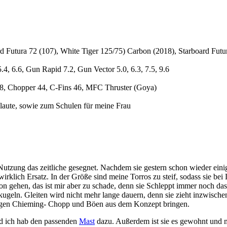
d Futura 72 (107), White Tiger 125/75) Carbon (2018), Starboard Fut
.4, 6.6, Gun Rapid 7.2, Gun Vector 5.0, 6.3, 7.5, 9.6
38, Chopper 44, C-Fins 46, MFC Thruster (Goya)
Flaute, sowie zum Schulen für meine Frau
r Nutzung das zeitliche gesegnet. Nachdem sie gestern schon wieder ei
wirklich Ersatz. In der Größe sind meine Torros zu steif, sodass sie b
on gehen, das ist mir aber zu schade, denn sie Schleppt immer noch das 
kugeln. Gleiten wird nicht mehr lange dauern, denn sie zieht inzwisch
rtigen Chieming- Chopp und Böen aus dem Konzept bringen.
nd ich hab den passenden
Mast
dazu. Außerdem ist sie es gewohnt und m