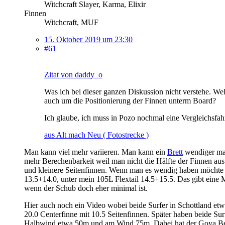
Witchcraft Slayer, Karma, Elixir
Finnen
Witchcraft, MUF
15. Oktober 2019 um 23:30
#61
Zitat von daddy_o
Was ich bei dieser ganzen Diskussion nicht verstehe. We
auch um die Positionierung der Finnen unterm Board?
Ich glaube, ich muss in Pozo nochmal eine Vergleichsf
aus Alt mach Neu ( Fotostrecke )
Man kann viel mehr variieren. Man kann ein
Brett
wendiger mac
mehr Berechenbarkeit weil man nicht die Hälfte der Finnen au
und kleinere Seitenfinnen. Wenn man es wendig haben möchte f
13.5+14.0, unter mein 105L Flextail 14.5+15.5. Das gibt eine
wenn der Schub doch eher minimal ist.
Hier auch noch ein Video wobei beide Surfer in Schottland etw
20.0 Centerfinne mit 10.5 Seitenfinnen. Später haben beide Su
Halbwind etwa 50m und am Wind 75m. Dabei hat der Goya Besitz