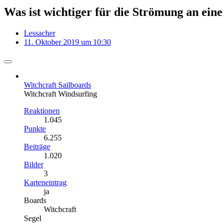
Was ist wichtiger für die Strömung an ein
Lessacher
11. Oktober 2019 um 10:30
Witchcraft Sailboards
​Witchcraft Windsurfing
Reaktionen
1.045
Punkte
6.255
Beiträge
1.020
Bilder
3
Karteneintrag
ja
Boards
Witchcraft
Segel