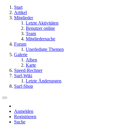
Start
Artikel
Mitglieder
Letzte Aktivitäten
Benutzer online
Team
Mitgliedersuche
Forum
Unerledigte Themen
Galerie
Alben
Karte
Speed-Rechner
Surf-Wiki
Letzte Änderungen
Surf-Shop
Anmelden
Registrieren
Suche