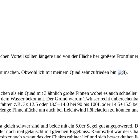
lchen Vorteil sollten längere und von der Fläche her größere Frontfinn
ahrt machen. Obwohl ich mit meinem Quad sehr zufrieden bin
.
hen als ein Quad mit 3 ähnlich große Finnen wobei es auch schneller i
s dem Wasser bekommt. Der Grund warum Twinser recht unberechenbar s
ahren z.B. 3x 12.5 oder 13.5+14.0 bei 90 bis 100L oder 14.5+15.5 bei
 Menge Finnenfläche um auch bei Leichtwind höhelaufen zu können und 
a gleich schwer sind und beide mit ein 5.0er Segel gut angepowered. 
rfer noch mal getauscht mit gleichen Ergebniss. Raumschot war der Cha
er auch gesagt das der Chakra ruhiger lief und sich besser drehen li