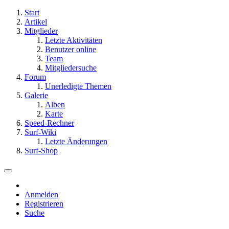
Start
Artikel
Mitglieder
Letzte Aktivitäten
Benutzer online
Team
Mitgliedersuche
Forum
Unerledigte Themen
Galerie
Alben
Karte
Speed-Rechner
Surf-Wiki
Letzte Änderungen
Surf-Shop
Anmelden
Registrieren
Suche