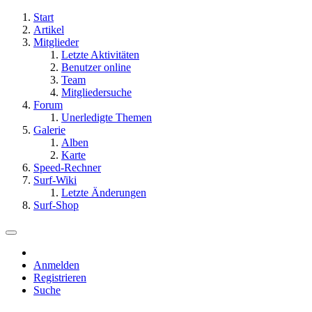
Start
Artikel
Mitglieder
Letzte Aktivitäten
Benutzer online
Team
Mitgliedersuche
Forum
Unerledigte Themen
Galerie
Alben
Karte
Speed-Rechner
Surf-Wiki
Letzte Änderungen
Surf-Shop
Anmelden
Registrieren
Suche