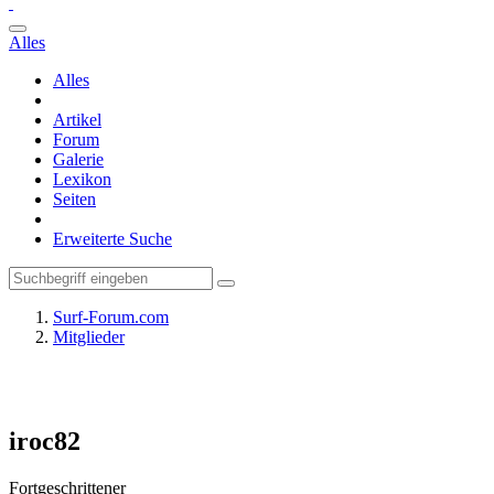
Alles
Alles
Artikel
Forum
Galerie
Lexikon
Seiten
Erweiterte Suche
Surf-Forum.com
Mitglieder
iroc82
Fortgeschrittener