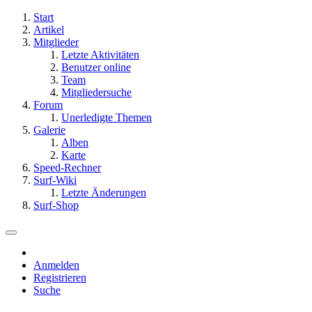
Start
Artikel
Mitglieder
Letzte Aktivitäten
Benutzer online
Team
Mitgliedersuche
Forum
Unerledigte Themen
Galerie
Alben
Karte
Speed-Rechner
Surf-Wiki
Letzte Änderungen
Surf-Shop
Anmelden
Registrieren
Suche