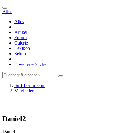
Alles
Alles
Artikel
Forum
Galerie
Lexikon
Seiten
Erweiterte Suche
Surf-Forum.com
Mitglieder
Daniel2
Daniel