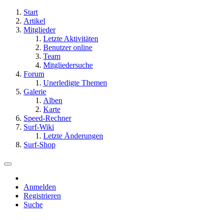
Start
Artikel
Mitglieder
Letzte Aktivitäten
Benutzer online
Team
Mitgliedersuche
Forum
Unerledigte Themen
Galerie
Alben
Karte
Speed-Rechner
Surf-Wiki
Letzte Änderungen
Surf-Shop
Anmelden
Registrieren
Suche