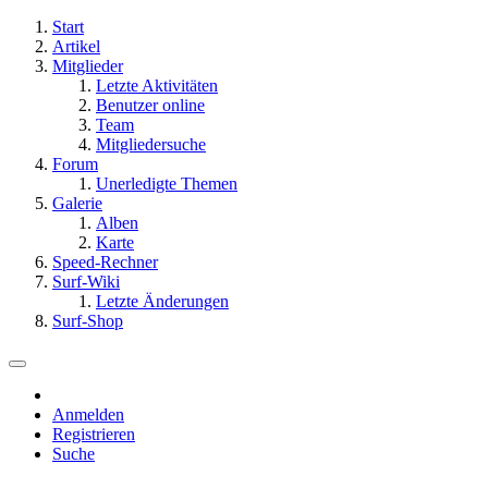
Start
Artikel
Mitglieder
Letzte Aktivitäten
Benutzer online
Team
Mitgliedersuche
Forum
Unerledigte Themen
Galerie
Alben
Karte
Speed-Rechner
Surf-Wiki
Letzte Änderungen
Surf-Shop
Anmelden
Registrieren
Suche