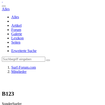
Alles
Alles
Artikel
Forum
Galerie
Lexikon
Seiten
Erweiterte Suche
Surf-Forum.com
Mitglieder
B123
SonderSurfer