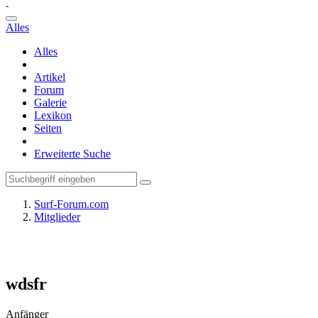
Alles
Alles
Artikel
Forum
Galerie
Lexikon
Seiten
Erweiterte Suche
Surf-Forum.com
Mitglieder
wdsfr
Anfänger