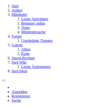
Start
Artikel
Mitglieder
Letzte Aktivitäten
Benutzer online
Team
Mitgliedersuche
Forum
Unerledigte Themen
Galerie
Alben
Karte
Speed-Rechner
Surf-Wiki
Letzte Änderungen
Surf-Shop
Anmelden
Registrieren
Suche