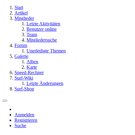
Start
Artikel
Mitglieder
Letzte Aktivitäten
Benutzer online
Team
Mitgliedersuche
Forum
Unerledigte Themen
Galerie
Alben
Karte
Speed-Rechner
Surf-Wiki
Letzte Änderungen
Surf-Shop
Anmelden
Registrieren
Suche