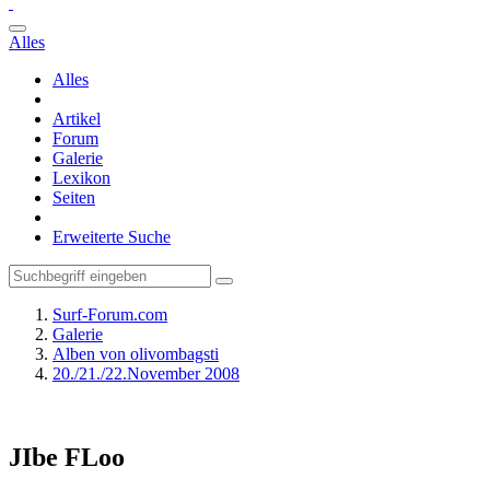
Alles
Alles
Artikel
Forum
Galerie
Lexikon
Seiten
Erweiterte Suche
Surf-Forum.com
Galerie
Alben von olivombagsti
20./21./22.November 2008
JIbe FLoo