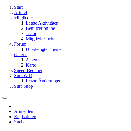
Start
Artikel
Mitglieder
Letzte Aktivitäten
Benutzer online
Team
Mitgliedersuche
Forum
Unerledigte Themen
Galerie
Alben
Karte
Speed-Rechner
Surf-Wiki
Letzte Änderungen
Surf-Shop
Anmelden
Registrieren
Suche