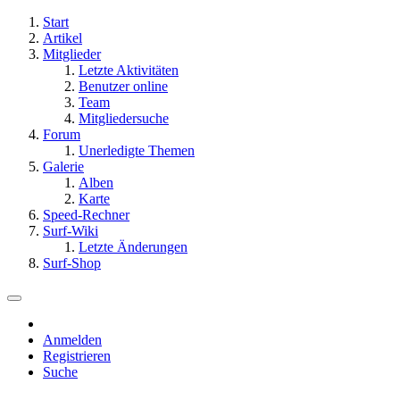
Start
Artikel
Mitglieder
Letzte Aktivitäten
Benutzer online
Team
Mitgliedersuche
Forum
Unerledigte Themen
Galerie
Alben
Karte
Speed-Rechner
Surf-Wiki
Letzte Änderungen
Surf-Shop
Anmelden
Registrieren
Suche