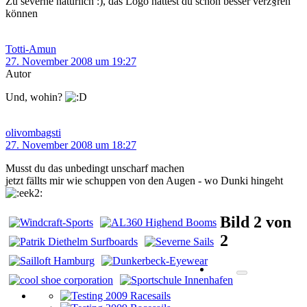
Zu severne natürlich :), das Logo hättest du schon besser verz§ren
können
Totti-Amun
27. November 2008 um 19:27
Autor
Und, wohin?
olivombagsti
27. November 2008 um 18:27
Musst du das unbedingt unscharf machen
jetzt fällts mir wie schuppen von den Augen - wo Dunki hingeht
Bild 2 von
2