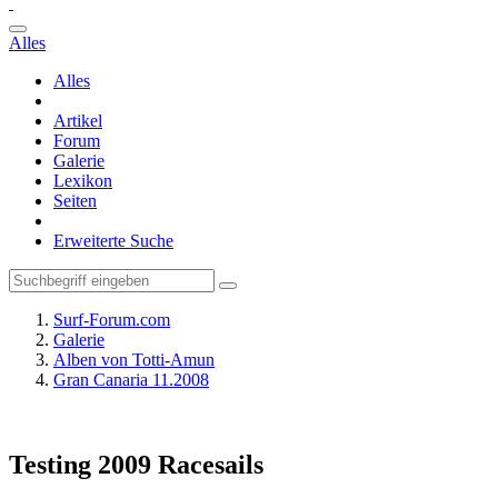
Alles
Alles
Artikel
Forum
Galerie
Lexikon
Seiten
Erweiterte Suche
Surf-Forum.com
Galerie
Alben von Totti-Amun
Gran Canaria 11.2008
Testing 2009 Racesails