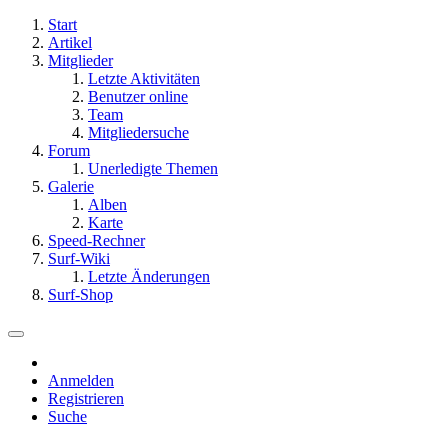
Start
Artikel
Mitglieder
Letzte Aktivitäten
Benutzer online
Team
Mitgliedersuche
Forum
Unerledigte Themen
Galerie
Alben
Karte
Speed-Rechner
Surf-Wiki
Letzte Änderungen
Surf-Shop
Anmelden
Registrieren
Suche