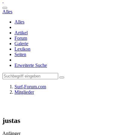
Alles
Alles
Artikel
Forum
Galerie
Lexikon
Seiten
Erweiterte Suche
Surf-Forum.com
Mitglieder
justas
Anfänger