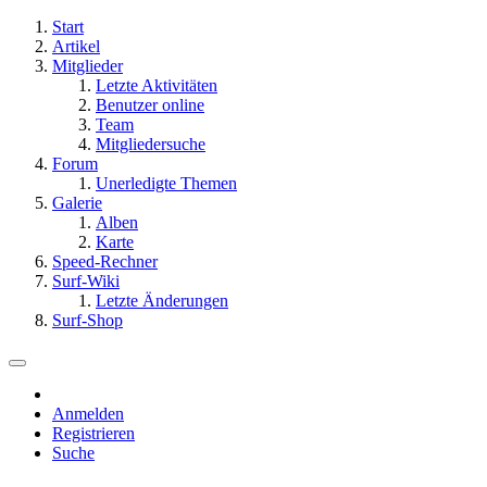
Start
Artikel
Mitglieder
Letzte Aktivitäten
Benutzer online
Team
Mitgliedersuche
Forum
Unerledigte Themen
Galerie
Alben
Karte
Speed-Rechner
Surf-Wiki
Letzte Änderungen
Surf-Shop
Anmelden
Registrieren
Suche